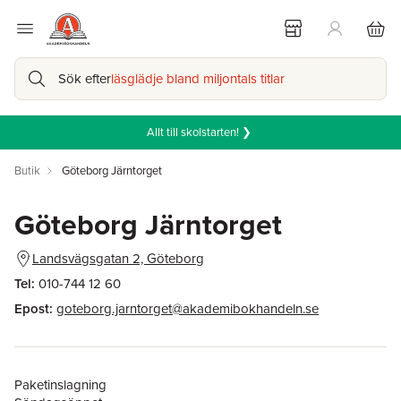
Sök efter
läsglädje bland miljontals titlar
Allt till skolstarten! ❯
Butik
Göteborg Järntorget
Göteborg Järntorget
Landsvägsgatan 2, Göteborg
Tel:
010-744 12 60
Epost:
goteborg.jarntorget@akademibokhandeln.se
Paketinslagning