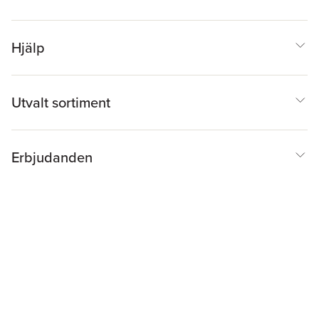
Hjälp
Utvalt sortiment
Erbjudanden
Inspiration & Tips
Akademibokhandeln
@
Cookies
Anpassa cookies
Integritetspolicy
Köpvillkor
Medlemsvillkor