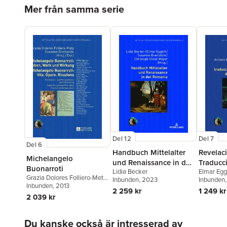
Hoppa över listan
Mer från samma serie
Del 12
Del 7
Del 6
Handbuch Mittelalter
Revelac
Michelangelo
und Renaissance in der
Traducc
Buonarroti
Lidia Becker
Elmar Egg
Romania
Orden d
Grazia Dolores Folliero-Metz
,
Inbunden
, 2023
García
Inbunden
Susanne Gramatzki
Inbunden
, 2013
2 259 kr
1 249 kr
2 039 kr
Hoppa över listan
Du kanske också är intresserad av