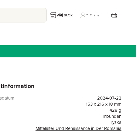
Välj butik
tinformation
gsdatum
2024-07-22
153 x 216 x 18 mm
428 g
Inbunden
Tyska
Mittelalter Und Renaissance in Der Romania
or
242