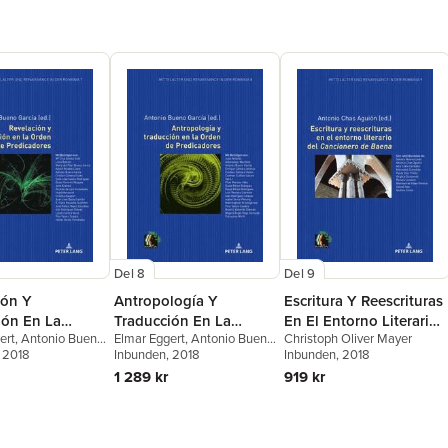
Del 8
Del 9
ión Y
Antropología Y
Escritura Y Reescrituras
ión En La
Traducción En La
En El Entorno Literario
ert
,
Antonio Bueno
Elmar Eggert
,
Antonio Bueno
Christoph Oliver Mayer
e Predicadores
Orden de Predicadores
del «Cancionero de
, 2018
García
Inbunden
, 2018
Inbunden
, 2018
Baena»
1 289 kr
919 kr