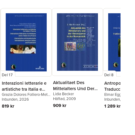
Del 17
Del 8
Aktualitaet Des
Interazioni letterarie e
Antropología 
Mittelalters Und Der
artistiche tra Italia e
Traducción En
Lidia Becker
Renaissance in Der
Grazia Dolores Folliero-Metz
,
Elmar Eggert
,
Ant
Francia / Interactions
Orden de Pred
Häftad
, 2009
Maria Teresa Girardi
Inbunden
, 2026
García
Inbunden
, 2018
Romanistik
littéraires et artistiques
909 kr
819 kr
1 289 kr
entre l'Italie et la France
/ Literarische und
kuenstlerische
Interaktionen zwischen
Italien und Frankreich