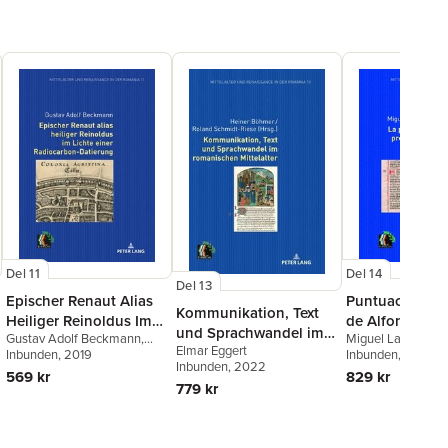
Del 11
Del 14
Del 13
Epischer Renaut Alias
Puntuación En
Kommunikation, Text
Heiliger Reinoldus Im
de Alfonso X. 
und Sprachwandel im
Gustav Adolf Beckmann
,
Miguel Las Heras 
Lichte Einer
Manuscritos R
Elmar Eggert
romanischen Mittelalter
Elmar Eggert
Inbunden
, 2019
Inbunden
, 2023
Radiocarbon-Datierung
la General Esto
Inbunden
, 2022
569 kr
829 kr
779 kr