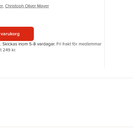
Förlag
er
,
Christoph Oliver Mayer
ISBN
 varukorg
a.
Skickas
inom 5-8 vardagar
.
Fri frakt för medlemmar
t 249 kr.