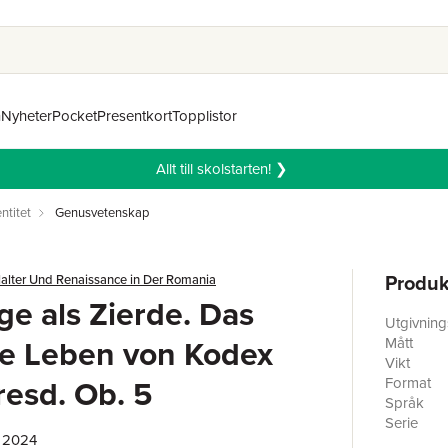
n
Nyheter
Pocket
Presentkort
Topplistor
Allt till skolstarten! ❯
ntitet
Genusvetenskap
Produk
lalter Und Renaissance in Der Romania
ge als Zierde. Das
Utgivnin
e Leben von Kodex
Mått
Vikt
resd. Ob. 5
Format
Språk
Serie
, 2024
Antal sid