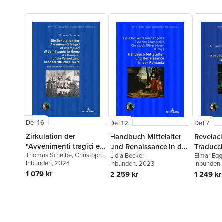
Del 16
Del 12
Del 7
Zirkulation der
Handbuch Mittelalter
Revelac
"Avvenimenti tragici et
und Renaissance in der
Traducc
Thomas Scheibe
,
Christoph
Lidia Becker
Elmar Egg
esemplari di delitti
Romania
Orden d
Oliver Mayer
Inbunden
, 2024
Inbunden
, 2023
García
Inbunden
puniti in Roma" als
1 079 kr
2 259 kr
1 249 kr
Beispiel fuer die
Vernetzung
handschriftlicher Texte