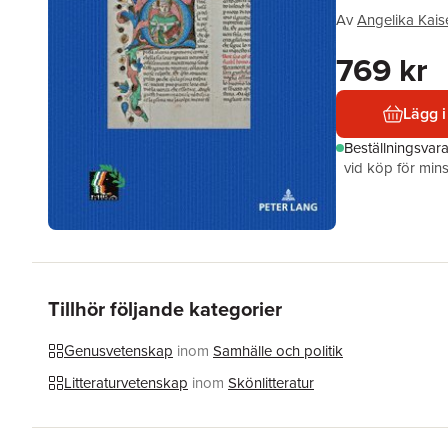
Av
Angelika Kais
769 kr
Lägg i
Beställningsvar
vid köp för mins
Tillhör följande kategorier
Genusvetenskap
inom
Samhälle och politik
Litteraturvetenskap
inom
Skönlitteratur