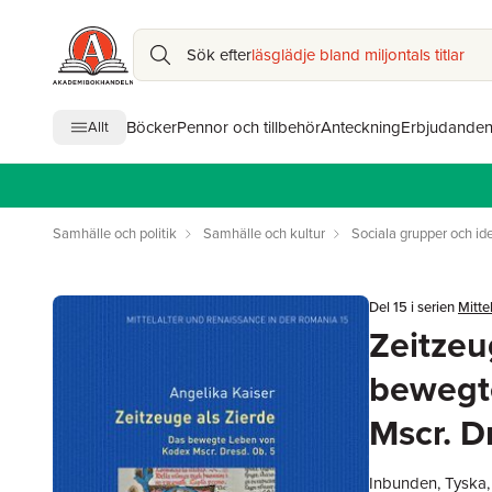
Sök efter
läsglädje bland miljontals titlar
Böcker
Pennor och tillbehör
Anteckning
Erbjudande
Allt
Samhälle och politik
Samhälle och kultur
Sociala grupper och ide
Del 15 i serien
Mitte
Zeitzeu
bewegt
Mscr. D
Inbunden, Tyska