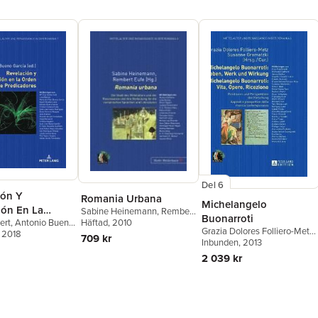
Del 6
ión Y
Romania Urbana
Michelangelo
ión En La
Sabine Heinemann
,
Rembert
Buonarroti
Eufe
Häftad
, 2010
ert
,
Antonio Bueno
e Predicadores
Grazia Dolores Folliero-Metz
,
, 2018
709 kr
Susanne Gramatzki
Inbunden
, 2013
2 039 kr