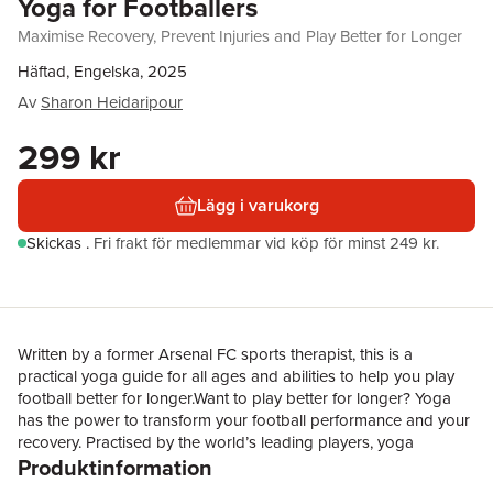
Yoga for Footballers
Maximise Recovery, Prevent Injuries and Play Better for Longer
Häftad, Engelska, 2025
Av
Sharon Heidaripour
299 kr
Lägg i varukorg
Skickas
.
Fri frakt för medlemmar vid köp för minst 249 kr.
Written by a former Arsenal FC sports therapist, this is a
practical yoga guide for all ages and abilities to help you play
football better for longer.Want to play better for longer? Yoga
has the power to transform your football performance and your
recovery. Practised by the world’s leading players, yoga
Produktinformation
increases flexibility, supports mobility and enhances form and
focus, both on and off the pitch. It provides you with all the tools