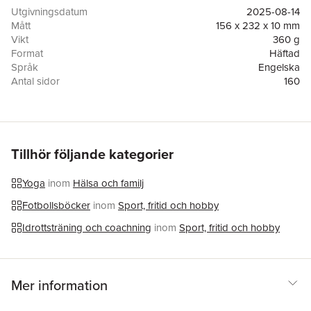
you need to thrive and get the most out of your game. Featuring
Utgivningsdatum
2025-08-14
step-by-step instructions and workouts, Yoga for Footballers
Mått
156 x 232 x 10 mm
shows you how to: - Prepare your body for high-level
Vikt
360 g
performance during training and matches - Support specific
Format
Häftad
areas of your body, including hips, hamstrings, lower back and
Språk
Engelska
core - Wind down at the end of the day to aid recovery. Suitable
Antal sidor
160
for all ages and abilities, this is your essential training tool for a
Förlag
Bloomsbury Publishing PLC
longer and healthier football journey.
ISBN
9781399418249
Tillhör följande kategorier
Yoga
inom
Hälsa och familj
Fotbollsböcker
inom
Sport, fritid och hobby
Idrottsträning och coachning
inom
Sport, fritid och hobby
Mer information