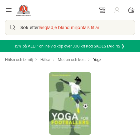
Sök efter
läsglädje bland miljontals titlar
15% på ALLT* online vid köp över 300 kr! Kod
SKOLSTART15
❯
Hälsa och familj
Hälsa
Motion och kost
Yoga