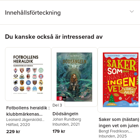
Innehållsförteckning
Hoppa över listan
Du kanske också är intresserad av
Del 3
Fotbollens heraldik :
Dödsängeln
klubbmärkenas
Saker som (nästan)
Johan Rundberg
Leonard Jägerskiöld
historia
Inbunden
, 2021
Nilsson
Häftad
, 2020
ingen vet om julen
179 kr
229 kr
Bengt Fredrikson
,
Andreas Palmaer
Inbunden
, 2025