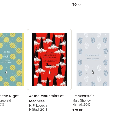
79 kr
Frankenstein
s the Night
At the Mountains of
Mary Shelley
itzgerald
Madness
Häftad
, 2012
018
H. P. Lovecraft
Häftad
, 2018
179 kr