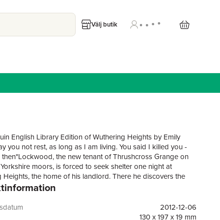
Välj butik
in English Library Edition of Wuthering Heights by Emily
 you not rest, as long as I am living. You said I killed you -
 then"Lockwood, the new tenant of Thrushcross Grange on
 Yorkshire moors, is forced to seek shelter one night at
 Heights, the home of his landlord. There he discovers the
tinformation
f the tempestuous events that took place years before: of the
assion between the foundling Heathcliff and Catherine
 and her betrayal of him. As Heathcliff's bitterness and
gsdatum
2012-12-06
 is visited upon the next generation, their innocent heirs must
130 x 197 x 19 mm