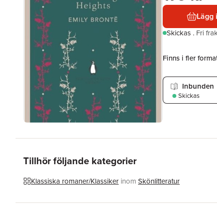
Lägg 
Skickas
.
Fri fr
Finns i fler format
Inbunden
Skickas
Tillhör följande kategorier
Klassiska romaner/Klassiker
inom
Skönlitteratur