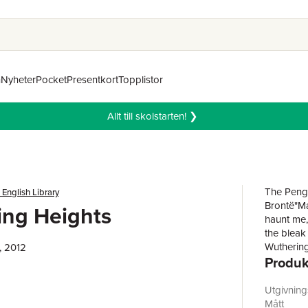
n
Nyheter
Pocket
Presentkort
Topplistor
Allt till skolstarten! ❯
The Pengu
English Library
Brontë"May
ing Heights
haunt me,
the bleak
Wuthering
, 2012
Produk
history o
intense p
Earnshaw,
Utgivnin
vengeance
Mått