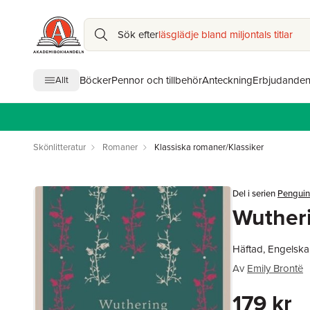
Sök efter
läsglädje bland miljontals titlar
Böcker
Pennor och tillbehör
Anteckning
Erbjudande
Allt
Skönlitteratur
Romaner
Klassiska romaner/Klassiker
Del i serien
Penguin 
Wuther
Häftad, Engelska
Av
Emily Brontë
179 kr