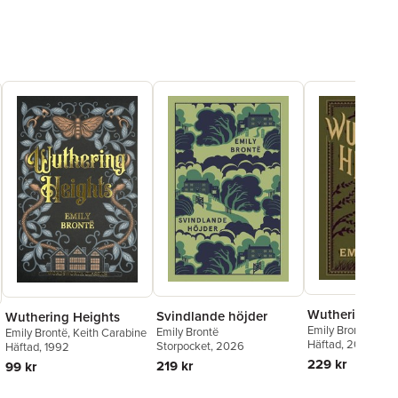
Wuthering Hei
Svindlande höjder
Wuthering Heights
Emily Brontë
Emily Brontë
Emily Brontë
,
Keith Carabine
Häftad
, 2015
Storpocket
, 2026
Häftad
, 1992
229 kr
219 kr
99 kr