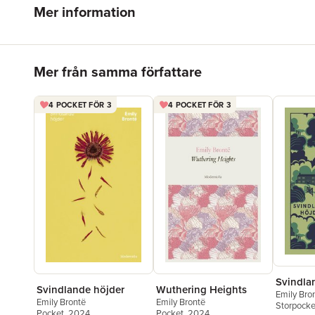
Mer information
Hoppa över listan
Mer från samma författare
4 POCKET FÖR 3
4 POCKET FÖR 3
Svindla
Svindlande höjder
Wuthering Heights
Emily Bro
Emily Brontë
Emily Brontë
Storpocke
Pocket
, 2024
Pocket
, 2024