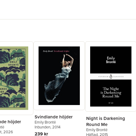
Svindlande höjder
Night is Darkening
nde höjder
Emily Brontë
Round Me
ntë
Inbunden
, 2014
Emily Brontë
t
, 2026
239 kr
Häftad
, 2015