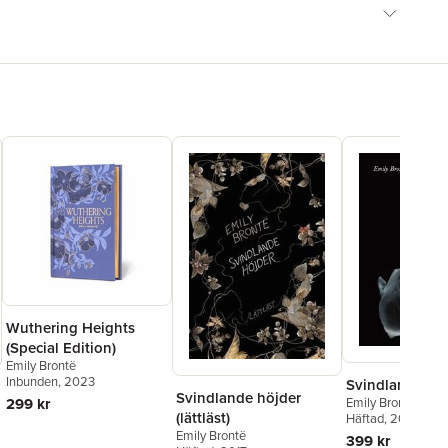
Wuthering Heights
(Special Edition)
Emily Brontë
Inbunden
, 2023
Svindlande hö
Svindlande höjder
299 kr
Emily Brontë
(lättläst)
Häftad
, 2016
Emily Brontë
399 kr