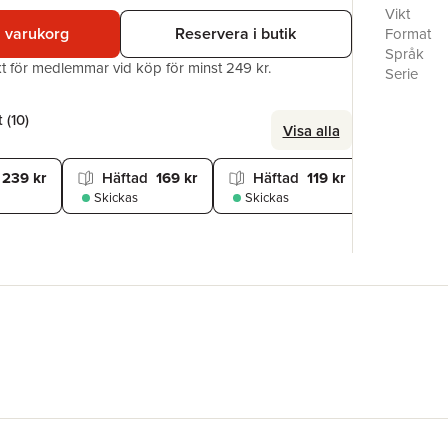
struggle 
Vikt
100 editio
i varukorg
Reservera i butik
Format
and the ve
Språk
akt för medlemmar vid köp för minst 249 kr.
Serie
Antal sid
Förlag
 (
10
)
Visa alla
ISBN
239 kr
Häftad
169 kr
Häftad
119 kr
Häftad
Skickas
Skickas
Skickas