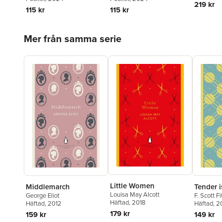
219 kr
115 kr
115 kr
Hoppa över listan
Mer från samma serie
Little Women
Middlemarch
Tender i
Louisa May Alcott
George Eliot
F. Scott F
Häftad
, 2018
Häftad
, 2012
Häftad
, 2
179 kr
159 kr
149 kr