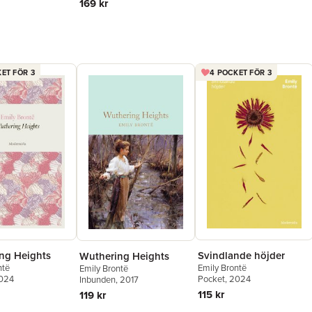
169 kr
ET FÖR 3
4 POCKET FÖR 3
ng Heights
Svindlande höjder
Wuthering Heights
ntë
Emily Brontë
Emily Brontë
2024
Pocket
, 2024
Inbunden
, 2017
115 kr
119 kr