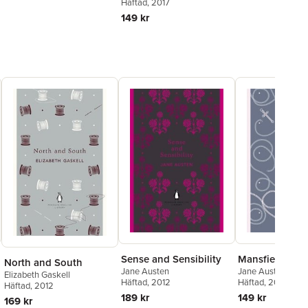
Häftad
, 2017
149 kr
Sense and Sensibility
Mansfield Park
North and South
Jane Austen
Jane Austen
Elizabeth Gaskell
Häftad
, 2012
Häftad
, 2012
Häftad
, 2012
189 kr
149 kr
169 kr