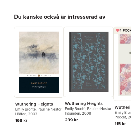
Hoppa över listan
Du kanske också är intresserad av
4 POCK
Wuthering Heights
Wuthering Heights
Wutheri
Emily Brontë
,
Pauline Nestor
Emily Brontë
,
Pauline Nestor
Emily Bro
Inbunden
, 2008
Häftad
, 2003
Pocket
, 
239 kr
169 kr
115 kr