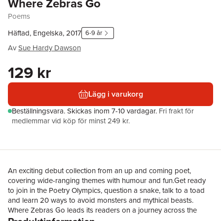
Where Zebras Go
Poems
Häftad, Engelska, 2017
6-9 år
Av
Sue Hardy Dawson
129 kr
Lägg i varukorg
Beställningsvara.
Skickas
inom 7-10 vardagar
.
Fri frakt för
medlemmar vid köp för minst 249 kr.
An exciting debut collection from an up and coming poet,
covering wide-ranging themes with humour and fun.Get ready
to join in the Poetry Olympics, question a snake, talk to a toad
and learn 20 ways to avoid monsters and mythical beasts.
Where Zebras Go leads its readers on a journey across the
savannah, into fairy tale realms, back into the playground and