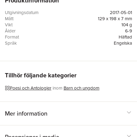
Produktinformation
through the seasons, introducing a whole host of animals along
the way. This is a diverse and exciting debut collection by a poet
Utgivningsdatum
2017-05-01
who performs regularly in schools across the country.
Mått
129 x 198 x 7 mm
Vikt
104 g
Ålder
6-9
Format
Häftad
Språk
Engelska
Läsålder
6-9
Antal sidor
96
Förlag
Otter-Barry Books
Illustratör
Sue Hardy Dawson
ISBN
9781910959312
Tillhör följande kategorier
Poesi och Antologier
inom
Barn och ungdom
Mer information