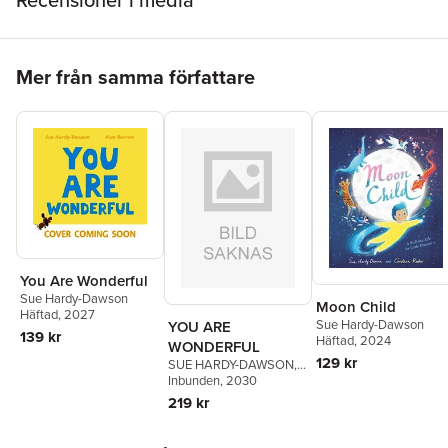
Recensioner i media
Hoppa över listan
Mer från samma författare
You Are Wonderful
Sue Hardy-Dawson
Moon Child
Häftad
, 2027
Sue Hardy-Dawson
YOU ARE
139 kr
Häftad
, 2024
WONDERFUL
129 kr
SUE HARDY-DAWSON
,
Sue Hardy-Dawson
Inbunden
, 2030
219 kr
Hoppa över listan