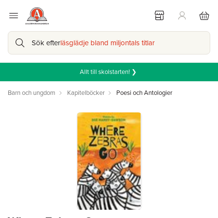
Sök efter
läsglädje bland miljontals titlar
Allt till skolstarten! ❯
Barn och ungdom
Kapitelböcker
Poesi och Antologier