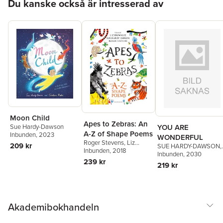
Du kanske också är intresserad av
Moon Child
Apes to Zebras: An
Sue Hardy-Dawson
YOU ARE
A-Z of Shape Poems
Inbunden
, 2023
WONDERFUL
Roger Stevens
,
Liz
209 kr
SUE HARDY-DAWSON
,
Brownlee
Inbunden
, 2018
,
Sue Hardy-
Sue Hardy-Dawson
Inbunden
, 2030
Dawson
239 kr
219 kr
Akademibokhandeln