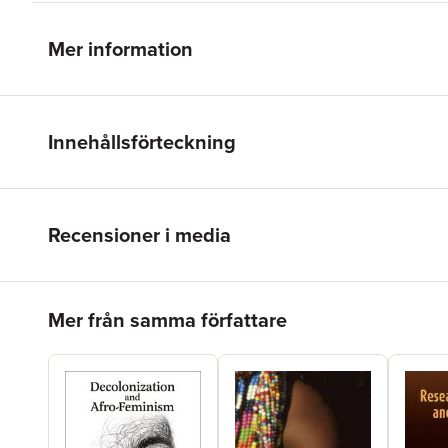
Mer information
Innehållsförteckning
Recensioner i media
Hoppa över listan
Mer från samma författare