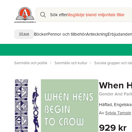
Sök efter
läsglädje bland miljontals titlar
Böcker
Pennor och tillbehör
Anteckning
Erbjudande
Allt
Samhälle och politik
Samhälle och kultur
Sociala grupper och ide
When H
Gender And Parli
Häftad, Engelska
Av
Sylvia Tamale
929 kr