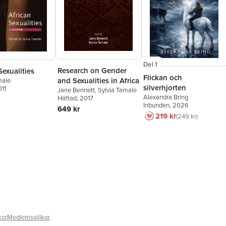
Del 1
Research on Gender
Sexualities
Flickan och
and Sexualities in Africa
male
silverhjorten
011
Jane Bennett
,
Sylvia Tamale
Alexandra Bring
Häftad
, 2017
Inbunden
, 2026
649 kr
219 kr
249 kr
kor
Medlemsvillkor