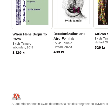
Decolonization and
African 
When Hens Begin To
Afro-Feminism
Sylvia Ta
Crow
Häftad
, 2
Sylvia Tamale
Sylvia Tamale
Häftad
, 2020
529 kr
Inbunden
, 2019
409 kr
3 129 kr
Akademibokhandeln
@
Cookies
Anpassa cookies
Integritetspolicy
Köpvill