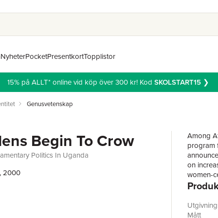
n
Nyheter
Pocket
Presentkort
Topplistor
15% på ALLT* online vid köp över 300 kr! Kod
SKOLSTART15
❯
ntitet
Genusvetenskap
ens Begin To Crow
Among Afr
program f
amentary Politics In Uganda
announced
on increa
, 2000
women-cen
Produk
39 seats 
fascinati
female pa
Utgivnin
and rural
Mått