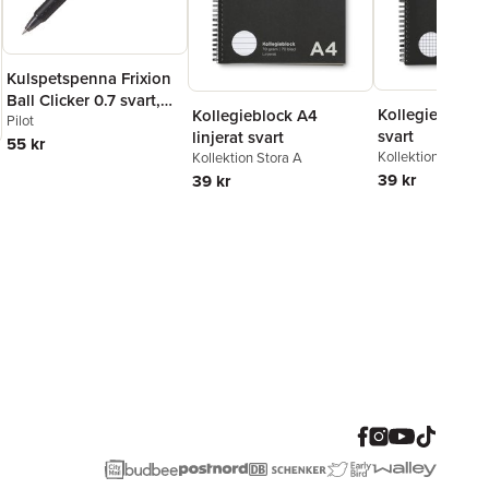
Kulspetspenna Frixion
Ball Clicker 0.7 svart,
Kollegieblock 
Kollegieblock A4
raderbar
Pilot
svart
linjerat svart
55 kr
Kollektion Stora A
Kollektion Stora A
39 kr
39 kr