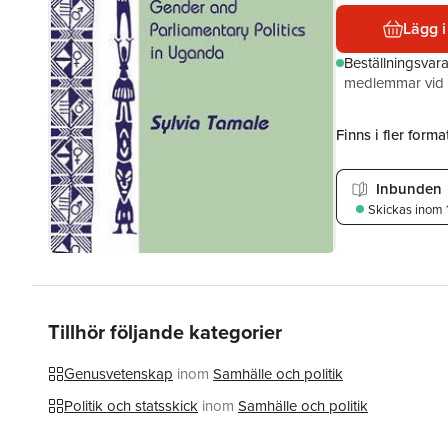
Lägg i
Beställningsvar
medlemmar vid k
Finns i fler format
Inbunden
Skickas
inom 
Tillhör följande kategorier
Genusvetenskap
inom
Samhälle och politik
Politik och statsskick
inom
Samhälle och politik