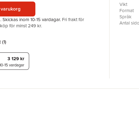
participa
Vikt
 varukorg
been for
Format
their legi
Språk
a.
Skickas
inom 10-15 vardagar
.
Fri frakt för
patriarcha
Antal sid
öp för minst 249 kr.
consequen
Förlag
as a resu
ISBN
than push
 (
1
)
Uganda, T
countries
3 129 kr
developm
10-15 vardagar