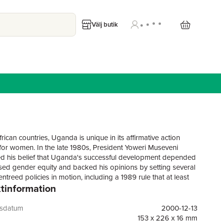
Välj butik
ican countries, Uganda is unique in its affirmative action
or women. In the late 1980s, President Yoweri Museveni
 his belief that Uganda's successful development depended
sed gender equity and backed his opinions by setting several
treed policies in motion, including a 1989 rule that at least
tinformation
in the Ugandan parliament be reserved for women.In this
ng study, based on in-depth interviews with both male and
rliamentarians, women in nongovernmental organizations,
gsdatum
2000-12-13
 residents of Uganda, Sylvia Tamale explores how women's
153 x 226 x 16 mm