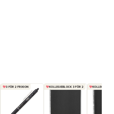
3 FÖR 2 FRIXION
KOLLEGIEBLOCK 3 FÖR 2
KOLLEGIEBLOCK