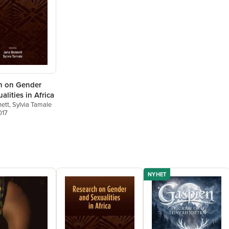
h on Gender
alities in Africa
ett
,
Sylvia Tamale
017
NYHET