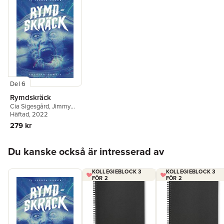
Del 6
Rymdskräck
Cia Sigesgård
,
Jimmy
Berestål
Häftad
, 2022
,
Kristina Hård
,
Helena Dahlgren
,
Johan
279 kr
Ring
,
E. P. Uggla
,
Marcus
Stenberg
,
Love Kölle
,
Hoppa över listan
Jenny Lundin
,
Katarina
Du kanske också är intresserad av
Emgård
,
Rikard Slapak
,
Frida Windelhed
,
Sofia
Albertsson
KOLLEGIEBLOCK 3
KOLLEGIEBLOCK 3
FÖR 2
FÖR 2