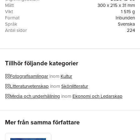
Mått
300 x 215 x 31 mm
Vikt
1 515 g
Format
Inbunden
Språk
Svenska
Antal sidor
224
Upplaga
1
Förlag
Sorrow number five
ISBN
9789151967981
Tillhör följande kategorier
Fotografisamlingar
inom
Kultur
Litteraturvetenskap
inom
Skönlitteratur
Media och underhållning
inom
Ekonomi och Ledarskap
Hoppa över listan
Mer från samma författare