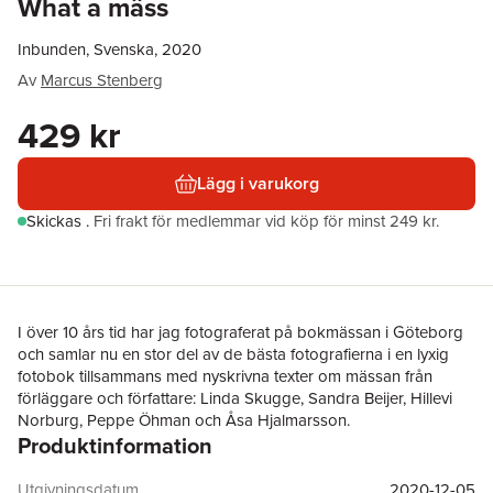
What a mäss
Inbunden, Svenska, 2020
Av
Marcus Stenberg
429 kr
Lägg i varukorg
Skickas
.
Fri frakt för medlemmar vid köp för minst 249 kr.
I över 10 års tid har jag fotograferat på bokmässan i Göteborg
och samlar nu en stor del av de bästa fotografierna i en lyxig
fotobok tillsammans med nyskrivna texter om mässan från
förläggare och författare: Linda Skugge, Sandra Beijer, Hillevi
Norburg, Peppe Öhman och Åsa Hjalmarsson.
Produktinformation
Utgivningsdatum
2020-12-05