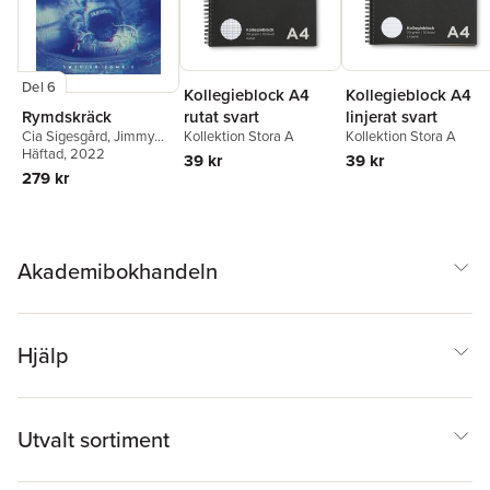
Del 6
Kollegieblock A4
Kollegieblock A4
Rymdskräck
rutat svart
linjerat svart
Cia Sigesgård
,
Jimmy
Kollektion Stora A
Kollektion Stora A
Berestål
Häftad
, 2022
,
Kristina Hård
,
39 kr
39 kr
Helena Dahlgren
,
Johan
279 kr
Ring
,
E. P. Uggla
,
Marcus
Stenberg
,
Love Kölle
,
Jenny Lundin
,
Katarina
Emgård
,
Rikard Slapak
,
Frida Windelhed
,
Sofia
Akademibokhandeln
Albertsson
Hjälp
Utvalt sortiment