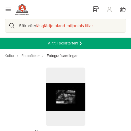
Sök efter
läsglädje bland miljontals titlar
Allt till skolstarten! ❯
Kultur
Fotoböcker
Fotografisamlingar