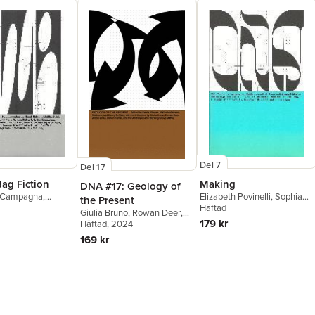
Del 7
Del 17
Bag Fiction
Making
DNA #17: Geology of
o Campagna
,
Elizabeth Povinelli
,
Sophia
the Present
Elmiger
,
Ursula K.
Roosth
Häftad
,
Kaushik Sunder
Giulia Bruno
,
Rowan Deer
,
nis Maci
,
Sarah
Rajan
,
Luis Campos
,
Maria
179 kr
Armin Linke
Häftad
, 2024
,
Simon Turner
,
ias Zeiske
,
HKW
Chehonadskih
,
Ana
Anthropocene Working
169 kr
Guzmán
,
Hao Liang
,
Hu
Group
,
Katrin Klingan
,
Nick
Fang
,
Katrin Klingan
,
Nick
Houde
Houde
,
Johanna Schindler