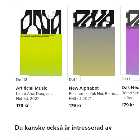
Del 1
Del 13
Del 1
Das Neu
Artificial Music
New Alphabet
Bernd Sch
Laura Aha
,
Douglas
Ben Lerner
,
Yuk Hui
,
Bernd
Häftad
Hofstadter
Häftad
, 2022
,
George E. Lewis
,
Scherer
Häftad
, 2021
Detlef Diederichsen
,
Arno
179 kr
179 kr
179 kr
Raffeiner
Hoppa över listan
Du kanske också är intresserad av