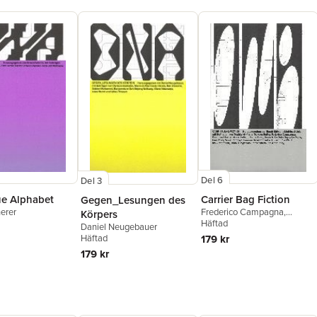
Del 6
Del 3
e Alphabet
Carrier Bag Fiction
Gegen_Lesungen des
erer
Frederico Campagna
,
Körpers
Dorothee Elmiger
Häftad
,
Ursula K.
Daniel Neugebauer
Le Guin
,
Enis Maci
,
Sarah
179 kr
Häftad
Shin
,
Mathias Zeiske
,
HKW
179 kr
Berlin