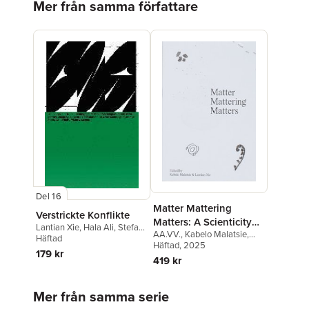
Mer från samma författare
Del 16
Matter Mattering
Verstrickte Konflikte
Matters: A Scienticity
Lantian Xie
,
Hala Ali
,
Stefan
AA.VV.
,
Kabelo Malatsie
,
Reader
(Let Death Dance Again)
Häftad
Lantian Xie
Häftad
, 2025
Schäfer
,
Jasmijn Visser
,
179 kr
419 kr
Adina Pintilie
,
Viktor
Neumann
,
Daniel
Neugebauer
Hoppa över listan
Mer från samma serie