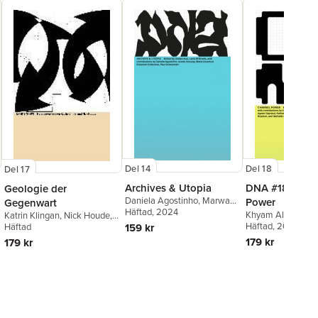
Del 14
Del 18
Del 17
Archives & Utopia
DNA #18: Chan
Geologie der
Daniela Agostinho
,
Marwa
Power
Gegenwart
Arsanios
Häftad
, 2024
,
Ariella Azoulay
,
Khyam Allami
,
Ad
Katrin Klingan
,
Nick Houde
,
Black Quantum Futurism
Amaral
Häftad
, 2024
,
Agnes Ga
159 kr
Katrin Klingan
Häftad
,
Niklas
Collective
,
Lama El Khatib
,
Katharina Gschwe
Hoffmann-Walbeck
,
Georg
179 kr
179 kr
Paul Scheerbart
,
Stefan Aue
,
Aviv Koriat
,
Cristin
Schäfer
Lama El Khatib
Reginold Royston
Singer
,
Detlef Die
Arno Raffeiner