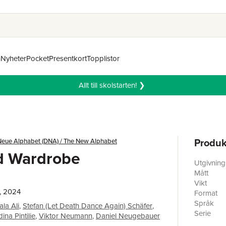
n
Nyheter
Pocket
Presentkort
Topplistor
Allt till skolstarten! ❯
Produk
Neue Alphabet (DNA) / The New Alphabet
d Wardrobe
Utgivnin
Mått
Vikt
, 2024
Format
Språk
ala Ali
,
Stefan (Let Death Dance Again) Schäfer
,
Serie
ina Pintilie
,
Viktor Neumann
,
Daniel Neugebauer
Antal sid