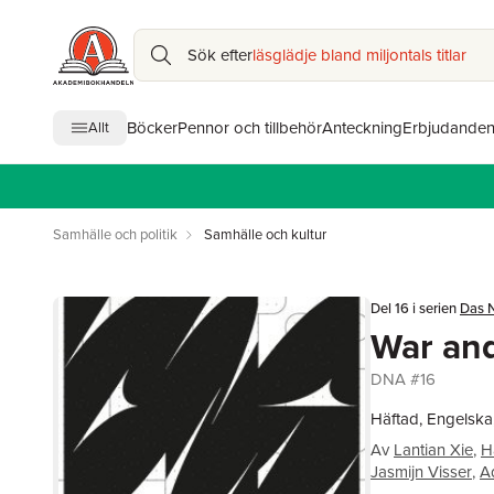
Sök efter
läsglädje bland miljontals titlar
Böcker
Pennor och tillbehör
Anteckning
Erbjudande
Allt
Samhälle och politik
Samhälle och kultur
Del 16 i serien
Das 
War an
DNA #16
Häftad, Engelska
Av
Lantian Xie
,
H
Jasmijn Visser
,
Ad