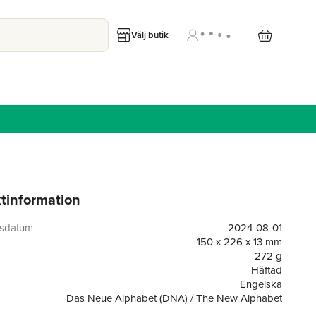
Välj butik
tinformation
gsdatum
2024-08-01
150 x 226 x 13 mm
272 g
Häftad
Engelska
Das Neue Alphabet (DNA) / The New Alphabet
or
80