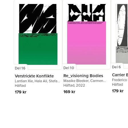
Del 6
Del 10
Del 16
Carrier 
Re_visioning Bodies
Verstrickte Konflikte
Frederic
Maaike Bleeker
,
Carmen
Lantian Xie
,
Hala Ali
,
Stefan
Dorothee 
Häftad
Mörsch
Häftad
, 2022
,
Eliza Steinbock
,
(Let Death Dance Again)
Häftad
Le Guin
,
E
Daniel Neugebauer
Schäfer
,
Jasmijn Visser
,
179 kr
169 kr
179 kr
Shin
,
Math
Adina Pintilie
,
Viktor
Berlin
Neumann
,
Daniel
Neugebauer