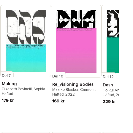
Del 7
Del 10
Del 12
Making
Re_visioning Bodies
Dash
Elizabeth Povinelli
,
Sophia
Maaike Bleeker
,
Carmen
Ho Rui An
,
Anselm
Roosth
Häftad
,
Kaushik Sunder
Mörsch
Häftad
, 2022
,
Eliza Steinbock
,
Häftad
, 2026
Rajan
,
Luis Campos
,
Maria
Daniel Neugebauer
179 kr
169 kr
229 kr
Chehonadskih
,
Ana
Guzmán
,
Hao Liang
,
Hu
Fang
,
Katrin Klingan
,
Nick
Houde
,
Johanna Schindler