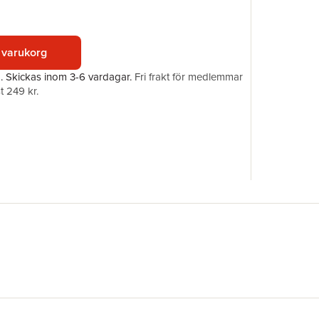
Förlag
ISBN
 varukorg
a.
Skickas
inom 3-6 vardagar
.
Fri frakt för medlemmar
t 249 kr.