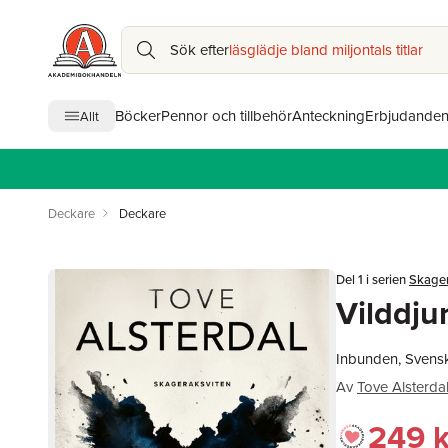
Sök efter
läsglädje bland miljontals titlar
Böcker
Pennor och tillbehör
Anteckning
Erbjudande
Allt
Deckare
Deckare
Del 1 i serien
Skager
Vilddju
Inbunden, Svens
Av
Tove Alsterda
249 k