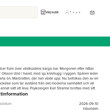
Välj butik
rar fram över västkustens karga öar. Morgonen efter hittas
 Olsson död i havet, med sju knivhugg i ryggen. Spåren leder
svarta ön, Marbratten, där han växte upp. Nu befolkas den av en
väckelse som tar avstånd från det moderna samhället och vill
 annat sätt att leva. Psykologen Karl Stranne brottas med sitt
tinformation
h sin skam. Han har rötter på ön och dras in i fallet genom
ne som är polisutredare på Grova brott. Nyligen hade de en
d kärleksaffär, men Karl är lyckligt gift och allt skulle vara
gsdatum
2026-09-10
Tillsammans närmar de sig lösningen, men till ett högt pris.
Inbunden