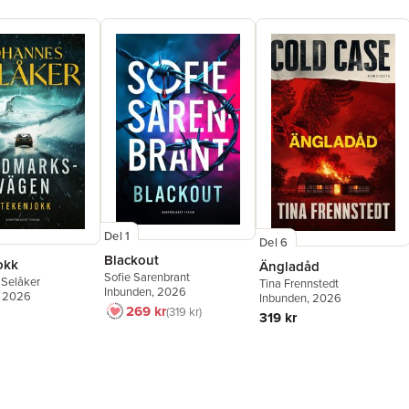
Del 1
Del 6
Blackout
okk
Ängladåd
Sofie Sarenbrant
 Selåker
Tina Frennstedt
Inbunden
, 2026
, 2026
Inbunden
, 2026
269 kr
319 kr
319 kr