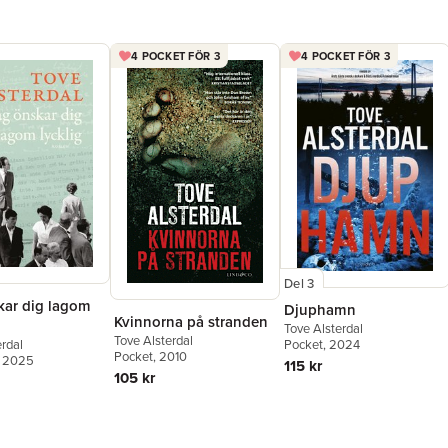
4 POCKET FÖR 3
4 POCKET FÖR 3
Del 3
kar dig lagom
Djuphamn
Kvinnorna på stranden
Tove Alsterdal
Tove Alsterdal
erdal
Pocket
, 2024
Pocket
, 2010
, 2025
115 kr
105 kr