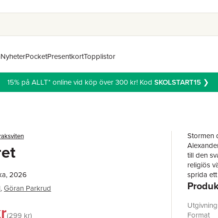
n
Nyheter
Pocket
Presentkort
Topplistor
15% på ALLT* online vid köp över 300 kr! Kod
SKOLSTART15
❯
Stormen d
aksviten
Alexander
ret
till den 
religiös 
ka, 2026
sprida ett
Produk
mörker oc
l
,
Göran Parkrud
Tiina Lai
passionera
Utgivnin
r
avslutat. 
Format
299 kr