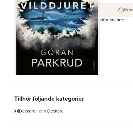
Ko
Kommande
Tillhör följande kategorier
Deckare
inom
Deckare
Hoppa över listan