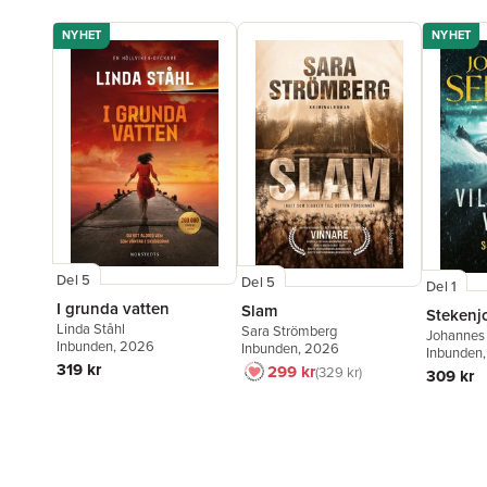
NYHET
NYHET
Del 5
Del 5
Del 1
I grunda vatten
Slam
Stekenj
Linda Ståhl
Sara Strömberg
Johannes
Inbunden
, 2026
Inbunden
, 2026
Inbunden
319 kr
299 kr
329 kr
309 kr