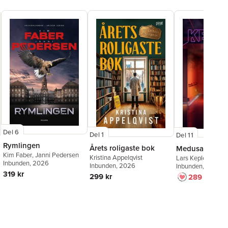
Del 6
Del 1
Del 11
Rymlingen
Årets roligaste bok
Medusa
Kim Faber
,
Janni Pedersen
Kristina Appelqvist
Lars Kepler
Inbunden
, 2026
Inbunden
, 2026
Inbunden
, 2026
319 kr
299 kr
289 kr
319 k