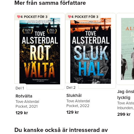
Mer från samma författare
4 POCKET FÖR 3
4 POCKET FÖR 3
Del 2
Del 1
Jag öns
Slukhål
Rotvälta
lycklig
Tove Alsterdal
Tove Alsterdal
Tove Alst
Pocket
, 2022
Pocket
, 2021
Inbunden
129 kr
129 kr
299 kr
Hoppa över listan
Du kanske också är intresserad av