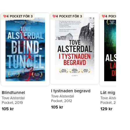
4 POCKET FÖR 3
4 POCKET FÖR 3
4 POCKET FÖR 
I tystnaden begravd
Blindtunnel
Låt mig ta din
Tove Alsterdal
Tove Alsterdal
Tove Alsterdal
Pocket
, 2012
Pocket
, 2019
Pocket
, 2015
105 kr
105 kr
129 kr