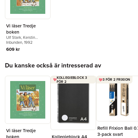
Vi läser Tredje
boken
Ulf Stark
,
Kerstin
Bolldén
Inbunden
,
Mari-Anne
, 1992
Dalmo
,
Stina Borrman
609 kr
Hoppa över listan
Du kanske också är intresserad av
KOLLEGIEBLOCK 3
3 FÖR 2 FRIXION
FÖR 2
Refill Frixion Ball 0.
Vi läser Tredje
3-pack svart
Kollegieblock A4
boken