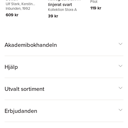
Pilot
Ulf Stark
,
Kerstin
linjerat svart
119 kr
Bolldén
Inbunden
,
Mari-Anne
, 1992
Kollektion Stora A
Dalmo
,
Stina Borrman
609 kr
39 kr
Akademibokhandeln
Hjälp
Utvalt sortiment
Erbjudanden