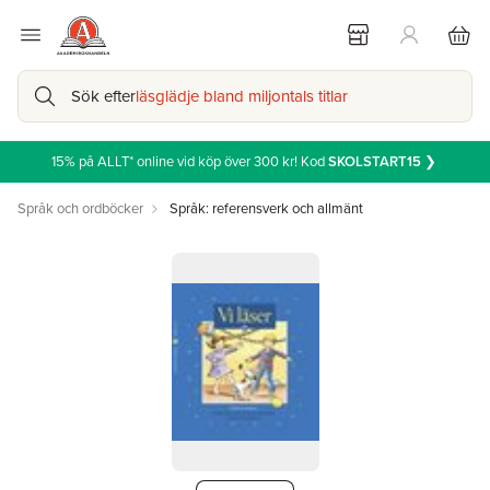
Sök efter
läsglädje bland miljontals titlar
15% på ALLT* online vid köp över 300 kr! Kod
SKOLSTART15
❯
Språk och ordböcker
Språk: referensverk och allmänt