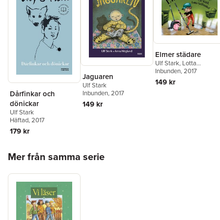
Elmer städare
Ulf Stark
,
Lotta
Geffenblad
Inbunden
, 2017
Jaguaren
149 kr
Ulf Stark
Inbunden
, 2017
Dårfinkar och
dönickar
149 kr
Ulf Stark
Häftad
, 2017
179 kr
Hoppa över listan
Mer från samma serie