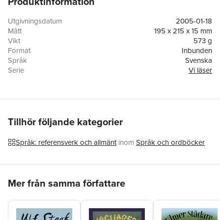
Produktinformation
Utgivningsdatum
2005-01-18
Mått
195 x 215 x 15 mm
Vikt
573 g
Format
Inbunden
Språk
Svenska
Serie
Vi läser
Antal sidor
192
Upplaga
2
Förlag
Liber
ISBN
9789121218327
Tillhör följande kategorier
Språk: referensverk och allmänt
inom
Språk och ordböcker
Hoppa över listan
Mer från samma författare