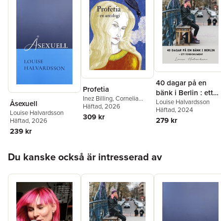
40 dagar på en
Profetia
bänk i Berlin : ett
Inez Billing
,
Cornelia
tidsdokument
Louise Halvardsson
Åsexuell
Dymling Almén
Häftad
, 2026
,
Fredrik
Häftad
, 2024
Louise Halvardsson
Eytzinger
,
Louise
309 kr
279 kr
Häftad
, 2026
Halvardsson
,
Moa
Hjärtström
,
Johan
239 kr
Ibrahim Adam
,
Eric
Margér
,
August
Hoppa över listan
Martinsson
,
Hanna
Du kanske också är intresserad av
Monola
,
Anna Myrne
,
Anna Nero
,
Hanna
Osvald Sahlin
,
Dag
Persson
,
Nils Ramhøj
,
Tuva Richert
,
Angelica
Schachner
,
Henrik
Schedin
,
Arvida Svenske