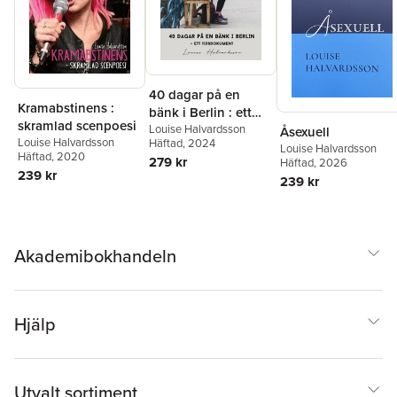
40 dagar på en
Kramabstinens :
bänk i Berlin : ett
skramlad scenpoesi
tidsdokument
Louise Halvardsson
Åsexuell
Louise Halvardsson
Häftad
, 2024
Louise Halvardsson
Häftad
, 2020
279 kr
Häftad
, 2026
239 kr
239 kr
Akademibokhandeln
Hjälp
Utvalt sortiment