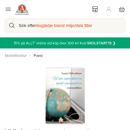
Sök efter
läsglädje bland miljontals titlar
15% på ALLT* online vid köp över 300 kr! Kod
SKOLSTART15
❯
Skönlitteratur
Poesi