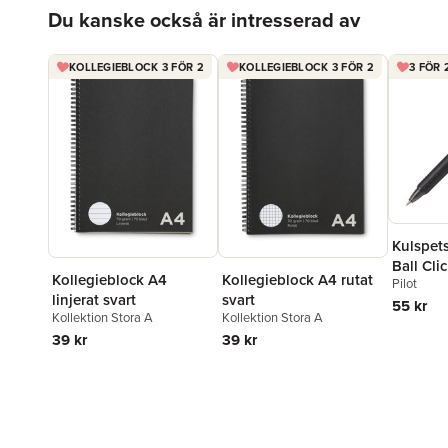
Hoppa över listan
Du kanske också är intresserad av
KOLLEGIEBLOCK 3 FÖR 2
KOLLEGIEBLOCK 3 FÖR 2
3 FÖR 
Kulspet
Ball Clic
Kollegieblock A4 rutat
Kollegieblock A4
Pilot
raderba
svart
linjerat svart
55 kr
Kollektion Stora A
Kollektion Stora A
39 kr
39 kr