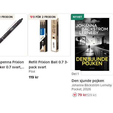
2 FRIXION
3 FÖR 2 FRIXION
NYHET
spenna Frixion
Refill Frixion Ball 0.7 3-
ker 0.7 svart,
pack svart
Pilot
r
Del 1
119 kr
Den sjunde pojken
Johanna Bäckström Lerneby
Pocket
, 2026
79 kr
129 kr