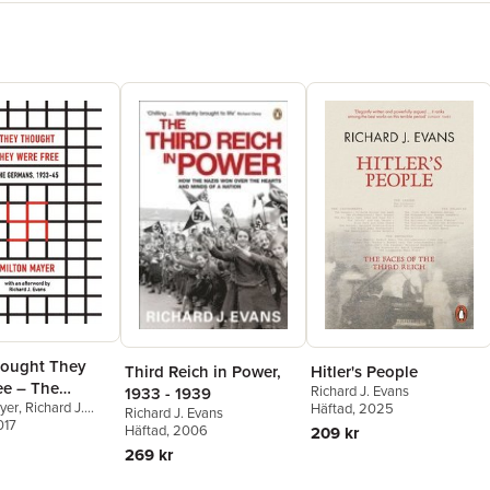
ought They
Hitler's People
Third Reich in Power,
ee – The
Richard J. Evans
1933 - 1939
yer
,
Richard J.
Häftad
, 2025
s, 1933–45
Richard J. Evans
017
Häftad
, 2006
209 kr
269 kr