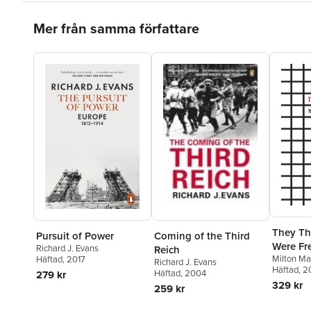
Hoppa över listan
Mer från samma författare
They Th
Pursuit of Power
Coming of the Third
Were Fr
Richard J. Evans
Reich
Milton Ma
Häftad
, 2017
German
Richard J. Evans
Evans
Häftad
, 2
Häftad
, 2004
279 kr
329 kr
259 kr