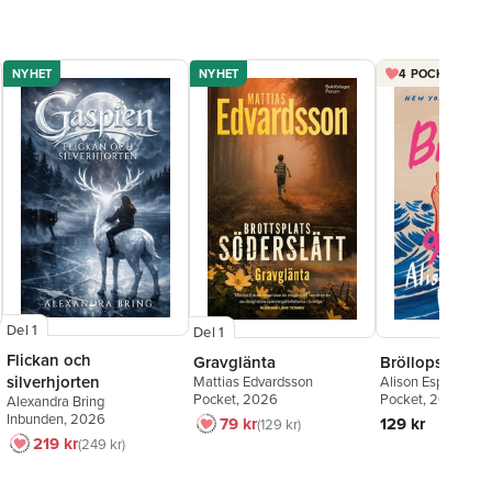
NYHET
NYHET
4 POCKET FÖR 
Del 1
Del 1
Flickan och
Gravglänta
Bröllopsgäster
silverhjorten
Mattias Edvardsson
Alison Espach
Pocket
, 2026
Pocket
, 2026
Alexandra Bring
Inbunden
, 2026
79 kr
129 kr
129 kr
219 kr
249 kr