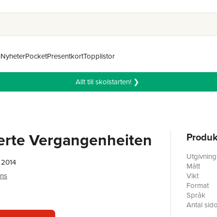
n
Nyheter
Pocket
Presentkort
Topplistor
Allt till skolstarten! ❯
erte Vergangenheiten
Produk
Utgivnin
 2014
Mått
ans
Vikt
Format
Språk
Antal sid
Förlag