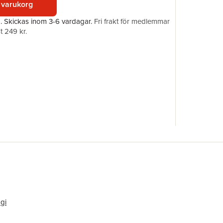
 varukorg
ISBN
Originaltit
a.
Skickas
inom 3-6 vardagar
.
Fri frakt för medlemmar
Översätta
t 249 kr.
gi