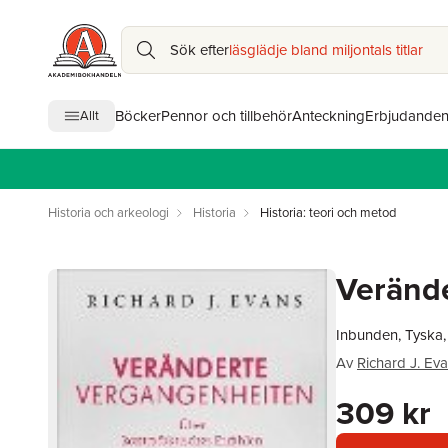
Sök efter
läsglädje bland miljontals titlar
Böcker
Pennor och tillbehör
Anteckning
Erbjudande
Allt
Historia och arkeologi
Historia
Historia: teori och metod
Veränd
Inbunden, Tyska,
Av
Richard J. Ev
309 kr