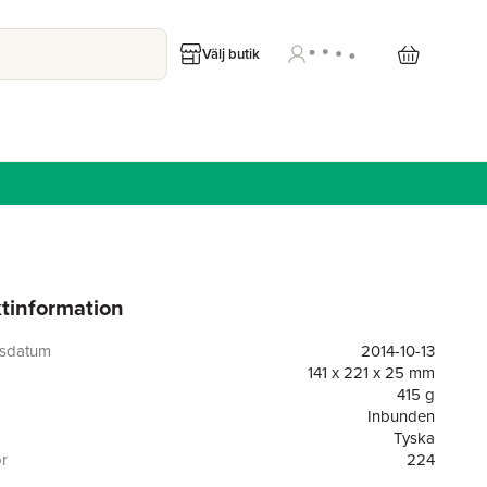
Välj butik
tinformation
gsdatum
2014-10-13
141 x 221 x 25 mm
415 g
Inbunden
Tyska
or
224
DVA Dt.Verlags-Anstalt