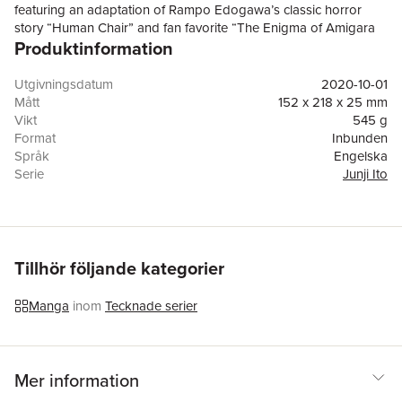
featuring an adaptation of Rampo Edogawa’s classic horror
story “Human Chair” and fan favorite “The Enigma of Amigara
Produktinformation
Fault.” With a deluxe presentation—including special color
pages, and showcasing illustrations from his acclaimed long-
form manga No Longer Human—each chilling tale invites
Utgivningsdatum
2020-10-01
readers to revel in a world of terror.
Mått
152 x 218 x 25 mm
Vikt
545 g
Format
Inbunden
Språk
Engelska
Serie
Junji Ito
Antal sidor
272
Förlag
Viz Media, Subs. of Shogakukan Inc
ISBN
9781974715473
Tillhör följande kategorier
Manga
inom
Tecknade serier
Mer information