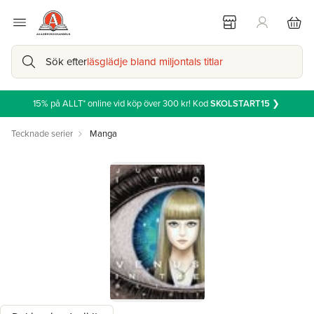
Sök efter
läsglädje bland miljontals titlar
15% på ALLT* online vid köp över 300 kr! Kod
SKOLSTART15
❯
Tecknade serier
Manga