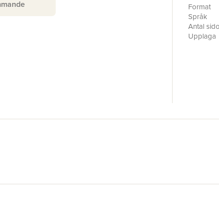
mmande
arbetsför
Format
affärer, f
Språk
fabriken 
Antal sid
Upplaga
Förlag
ISBN