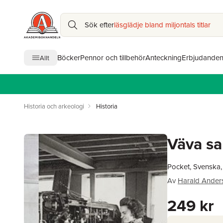
Sök efter
läsglädje bland miljontals titlar
Böcker
Pennor och tillbehör
Anteckning
Erbjudande
Allt
Historia och arkeologi
Historia
Väva s
Pocket, Svenska,
Av
Harald Ander
249 kr