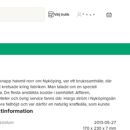
Välj butik
knapp halvmil norr om Nyköping, var ett brukssamhälle, där
lt kretsade kring fabriken. Man talade om en speciell
. De flesta anställda bodde i samhället. Affären,
iviteter och övrig service fanns där. Hargs ström i Nyköpingsån
ra fallhöjd och var därför en naturlig kraftkälla, som kunde
tinformation
. Först för kvarnar och sågverk. Sedan kom bl.a. kopparbuk
rsbruk. År 1864 startade Hargs bomullsspinneri. Det kom så
 att växa till en storindustri. Boken berättar denna
gsdatum
2013-05-27
ta historia. Det handlar om fabriken, dess produktion och
170 x 230 x 7 mm