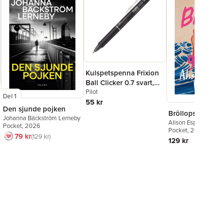
Kulspetspenna Frixion
Ball Clicker 0.7 svart,
raderbar
Pilot
Del 1
55 kr
Den sjunde pojken
Bröllopsgäster
Johanna Bäckström Lerneby
Alison Espach
Pocket
, 2026
Pocket
, 2026
79 kr
129 kr
129 kr