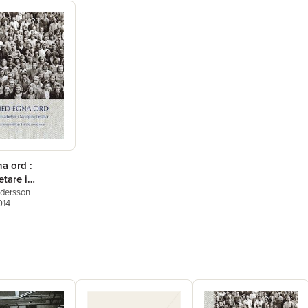
a ord :
etare i
g berättar
ndersson
014