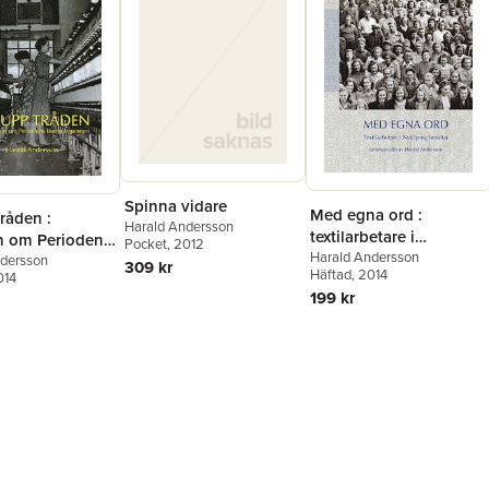
Spinna vidare
Med egna ord :
råden :
Harald Andersson
textilarbetare i
en om Periodens
Pocket
, 2012
Nyköping berättar
Harald Andersson
spinneri
ndersson
309 kr
Häftad
, 2014
014
199 kr