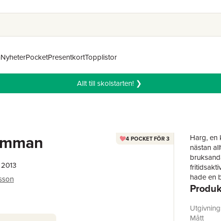
n
Nyheter
Pocket
Presentkort
Topplistor
Allt till skolstarten! ❯
amman
Harg, en 
4 POCKET FÖR 3
nästan al
bruksanda
 2013
fritidsakt
hade en b
sson
Produk
utnyttjas
och pappe
småningom
Utgivnin
intressan
Mått