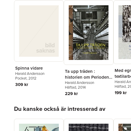
Spinna vidare
Med egn
Ta upp tråden :
Harald Andersson
textilarb
historien om Periodens
Pocket
, 2012
Nyköpin
Harald A
Bomullsspinneri
Harald Andersson
309 kr
Häftad
, 2
Häftad
, 2014
199 kr
229 kr
Hoppa över listan
Du kanske också är intresserad av