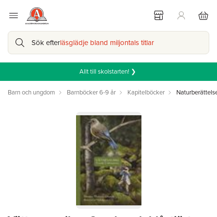
Sök efter
läsglädje bland miljontals titlar
Allt till skolstarten! ❯
Barn och ungdom
Barnböcker 6-9 år
Kapitelböcker
Naturberättelse