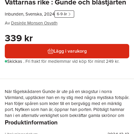
Vättarnas rike : Gunde och blåstjärten
Inbunden, Svenska, 2024
6-9 år
Av
Desirée Monsen Osvath
339 kr
Lägg i varukorg
Skickas
.
Fri frakt för medlemmar vid köp för minst 249 kr.
När fågelskådaren Gunde är ute på en skogstur i norra
Värmland, upptäcker han en ny stig med några mystiska fotspår.
Han följer spåren som leder till en bergvägg med en märklig
port. Nyfiken som han är, öppnar han porten. Plötsligt hamnar
han i en alternativ verklighet som bekräftar gamla skrönor om
Produktinformation
skogens mystik. Kanske skogen inte bara rymmer ovanliga
fåglar och andra djur?
Vättarnas rike: Gunde och blåstjärten
är en spännande