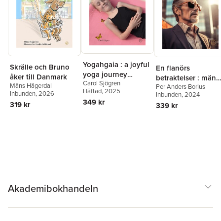
konstnären och illustratören Cindy Kosakowskis stämningsfulla
illustrationer, ger näring åt barns fantasier och uppmuntrar dem
att söka sig ut i skog och mark.
Yogahgaia : a joyful
Skrälle och Bruno
En flanörs
yoga journey
åker till Danmark
betraktelser : män
Carol Sjögren
together with
Måns Hägerdal
Per Anders Borius
och andra
Häftad
, 2025
Inbunden
, 2026
children
Inbunden
, 2024
märkligheter
349 kr
319 kr
339 kr
Akademibokhandeln