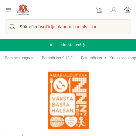
Sök efter
läsglädje bland miljontals titlar
Allt till skolstarten! ❯
Barn och ungdom
Barnböcker 9-12 år
Faktaböcker
Kropp och kno