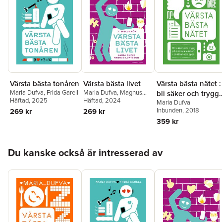
Värsta bästa tonåren
Värsta bästa livet
Värsta bästa nätet :
Maria Dufva
,
Frida Garell
Maria Dufva
,
Magnus
bli säker och trygg
Häftad
, 2025
Loftsson
Häftad
, 2024
Maria Dufva
på sociala medier, i
Inbunden
, 2018
269 kr
269 kr
chattar och spel
359 kr
Hoppa över listan
Du kanske också är intresserad av