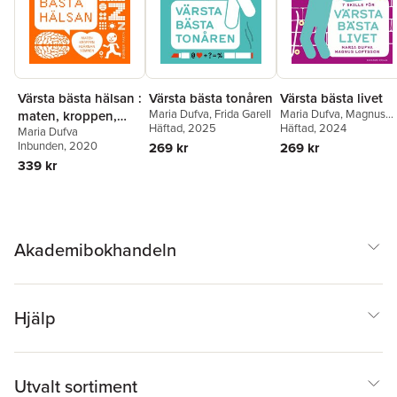
Värsta bästa hälsan :
Värsta bästa tonåren
Värsta bästa livet
Maria Dufva
,
Frida Garell
Maria Dufva
,
Magnus
maten, kroppen,
Häftad
, 2025
Loftsson
Häftad
, 2024
Maria Dufva
hjärnan, sömnen
Inbunden
, 2020
269 kr
269 kr
339 kr
Akademibokhandeln
Hjälp
Utvalt sortiment