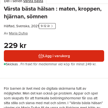
Del i serien
Värsta bästa
Värsta bästa hälsan : maten, kroppen,
hjärnan, sömnen
Häftad, Svenska, 2021
9-12 år
Av
Maria Dufva
229 kr
Lägg i varukorg
Skickas
.
Fri frakt för medlemmar vid köp för minst 249 kr.
För barnen är livet med de digitala skärmarna fullt av
möjligheter. Men det kan också ge problem. Appar och spel
som skapats för att framkalla belöningshormoner får oss att
sitta stilla och slarva med mat och sömn. I ”Värsta bästa hälsan”
vänder sig Maria Dufva till de unga och förklarar med hjälp av