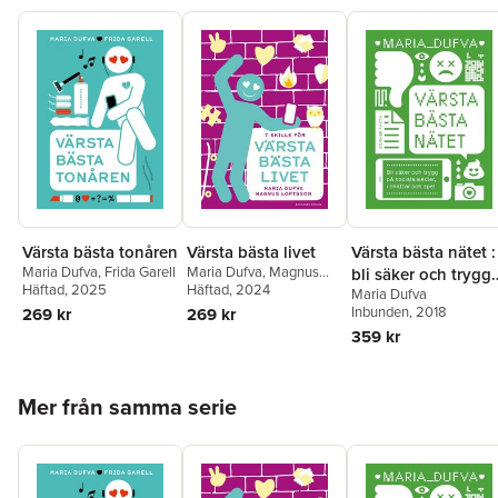
Värsta bästa tonåren
Värsta bästa livet
Värsta bästa nätet :
Maria Dufva
,
Frida Garell
Maria Dufva
,
Magnus
bli säker och trygg
Häftad
, 2025
Loftsson
Häftad
, 2024
Maria Dufva
på sociala medier, i
Inbunden
, 2018
269 kr
269 kr
chattar och spel
359 kr
Hoppa över listan
Mer från samma serie