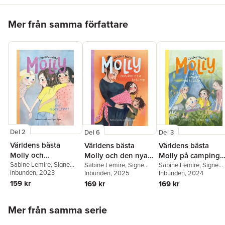
Hoppa över listan
Mer från samma författare
Del 2
Del 6
Del 3
Världens bästa
Världens bästa
Världens bästa
Molly och
Molly och den nya
Molly på camping
drömrummet
Sabine Lemire
,
Signe
bebisen
Sabine Lemire
,
Signe
med klassen
Sabine Lemire
,
Signe
Kjær
Inbunden
, 2023
Kjær
Inbunden
, 2025
Kjær
Inbunden
, 2024
159 kr
169 kr
169 kr
Hoppa över listan
Mer från samma serie