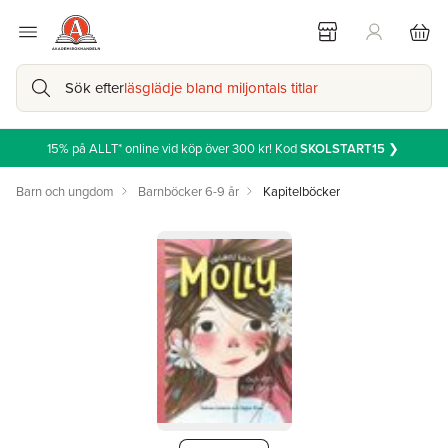
Sök efter
läsglädje bland miljontals titlar
15% på ALLT* online vid köp över 300 kr! Kod
SKOLSTART15
❯
Barn och ungdom
Barnböcker 6-9 år
Kapitelböcker