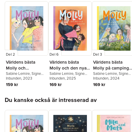
Del 2
Del 6
Del 3
Världens bästa
Världens bästa
Världens bästa
Molly och
Molly och den nya
Molly på camping
drömrummet
Sabine Lemire
,
Signe
bebisen
Sabine Lemire
,
Signe
med klassen
Sabine Lemire
,
Signe
Kjær
Inbunden
, 2023
Kjær
Inbunden
, 2025
Kjær
Inbunden
, 2024
159 kr
169 kr
169 kr
Hoppa över listan
Du kanske också är intresserad av