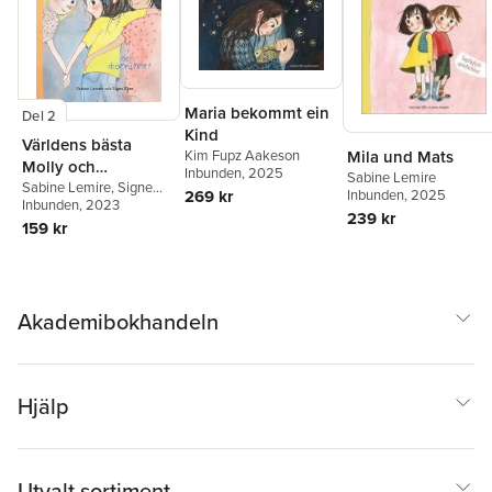
Maria bekommt ein
Del 2
Kind
Världens bästa
Mila und Mats
Kim Fupz Aakeson
Molly och
Inbunden
, 2025
Sabine Lemire
drömrummet
Sabine Lemire
,
Signe
Inbunden
, 2025
269 kr
Kjær
Inbunden
, 2023
239 kr
159 kr
Akademibokhandeln
Hjälp
Utvalt sortiment