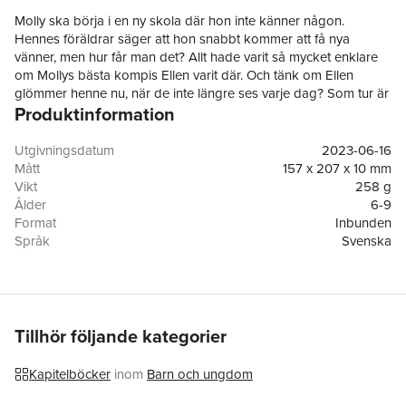
Molly ska börja i en ny skola där hon inte känner någon.
Hennes föräldrar säger att hon snabbt kommer att få nya
vänner, men hur får man det? Allt hade varit så mycket enklare
om Mollys bästa kompis Ellen varit där. Och tänk om Ellen
glömmer henne nu, när de inte längre ses varje dag? Som tur är
Produktinformation
går det en tjej som verkar snäll i den nya klassen.
Världens bästa Molly och den nya skolan
är första delen i en
serie. De rikt illustrerade och fristående böckerna om Molly är
Utgivningsdatum
2023-06-16
vardagsnära berättelser om vänskap och drömmar, och om att
Mått
157 x 207 x 10 mm
ha världens mest irriterande och fantastiska lillebror.
Vikt
258 g
Ålder
6-9
Format
Inbunden
Språk
Svenska
Läsålder
6-9
Serie
Världens bästa Molly
Antal sidor
74
Förlag
Lilla Piratförlaget
Illustratör
Signe Kjaer
Tillhör följande kategorier
ISBN
9789178133802
Miljömärkning
FSC
Kapitelböcker
inom
Barn och ungdom
Översättare
Sara Ohlsson