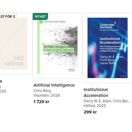
"Ett nytil
välskrive
- Nolinsb
ET FÖR 3
NYHET
"Ett välk
technothri
introducer
korsning 
cyberpunk
- Lars Wi
"Språket 
Inslag av
obehagligt
- Veit G:
"Med sitt
a
story man
Artificial Intelligence
g
- Leffe G
Institutional
Chris Berg
2026
"Ett mäst
Acceleration
Inbunden
, 2026
Gripande. 
Darcy W. E. Allen
,
Chris Berg
,
1 729 kr
Jason Potts
Häftad
, 2025
- Magnus
299 kr