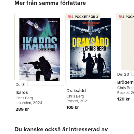
Mer från samma författare
4 POCKET FÖR 3
4 POCK
Del 23
Brödern
Del 3
Chris Ber
Draksådd
Ikaros
Pocket
, 
Chris Berg
Chris Berg
129 kr
Pocket
, 2021
Inbunden
, 2024
105 kr
289 kr
Hoppa över listan
Du kanske också är intresserad av