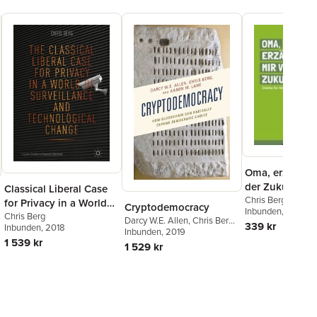
Oma, erzähl mi
der Zukunft
Classical Liberal Case
Chris Berg
,
Marlie
for Privacy in a World
Cryptodemocracy
Cynthia Schwab
Inbunden
, 2025
,
of Surveillance and
Chris Berg
Darcy W.E. Allen
,
Chris Berg
,
Weimann
,
Cordul
339 kr
Inbunden
, 2018
Technological Change
Aaron M. Lane
Inbunden
, 2019
,
Lenore T.
Leben im Einklang
1 539 kr
Ealy
Natur e. V.
1 529 kr