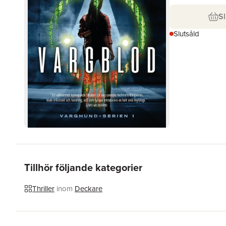
Sl
Slutsåld
Tillhör följande kategorier
Thriller
inom
Deckare
Hoppa över listan