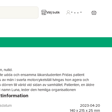
Välj butik
, nutid.
ite udda och ensamma läkarstudenten Fridas patient
s av män i svarta motorcykelställ tvingas hon agera och
 dörren till värld vid sidan av samhället. Patienten, en äldre
d namn Luna, leder den hemliga organisationen
tinformation
rna. De är män och kvinnor som lever sina liv i skuggorna
redda att offra allt för att skydda den breda allmänhetens
llvaro från ondskan.
gsdatum
2023-04-20
msta fiende, organisationen Vargarna har rekryterat en man
140 x 215 x 25 mm