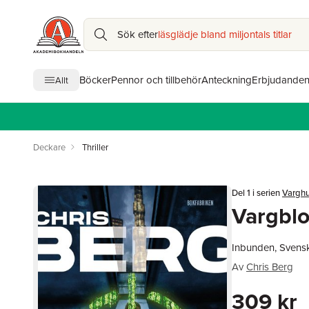
Sök efter
läsglädje bland miljontals titlar
Böcker
Pennor och tillbehör
Anteckning
Erbjudande
Allt
Deckare
Thriller
Del 1 i serien
Vargh
Vargbl
Inbunden, Svens
Av
Chris Berg
309 kr