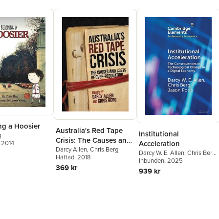
g a Hoosier
Australia's Red Tape
Institutional
g
Crisis: The Causes and
Acceleration
, 2014
Costs of Over-
Darcy Allen
,
Chris Berg
Darcy W. E. Allen
,
Chris Berg
,
Häftad
, 2018
regulation
Jason Potts
Inbunden
, 2025
369 kr
939 kr