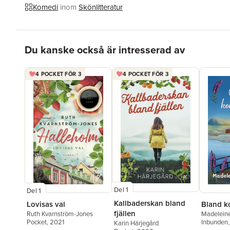
Komedi
inom
Skönlitteratur
Hoppa över listan
Du kanske också är intresserad av
4 POCKET FÖR 3
4 POCKET FÖR 3
Del 1
Del 1
Kallbaderskan bland
Bland k
Lovisas val
fjällen
Madeleine
Ruth Kvarnström-Jones
Inbunden
Pocket
, 2021
Karin Härjegård