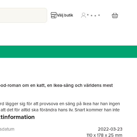
Välj butik
ood-roman om en katt, en Ikea-säng och världens mest
.
rd lägger sig för att provsova en säng på Ikea har han ingen
tt det för alltid ska förändra hans liv. Snart kommer han inte
tinformation
 leva ensam och instängd i sig själv, utan dras ut på de
ntyr som livet är fullt av.
gsdatum
2022-03-23
Ikea blir upptakten till en hjärtevärmande berättelse som
110 x 178 x 25 mm