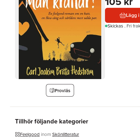
105 kr
Lägg i
Skickas
.
Fri fr
Provläs
Tillhör följande kategorier
Feelgood
inom
Skönlitteratur