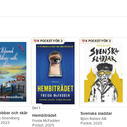
Läsare o
"Fantasti
väldigt br
pratade s
- Eva
"Jag är av
4 POCKET FÖR 3
4 POCKET FÖR 3
mot varan
tillkorta
egentligen
idag. Därf
man kratt
- Martin
"Älskar di
har du ly
- Mia
Del 1
"En feelg
obbar och skär
Svenska sladdar
börjat läs
Hembiträdet
 Strandberg
Björn Rallare AB
- Thomas
Freida McFadden
, 2023
Pocket
, 2025
Pocket
, 2025