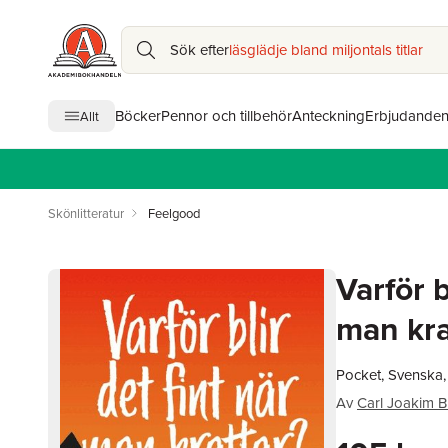
Sök efter
läsglädje bland miljontals titlar
Böcker
Pennor och tillbehör
Anteckning
Erbjudande
Allt
Skönlitteratur
Feelgood
Varför b
man kra
Pocket, Svenska
Av
Carl Joakim B