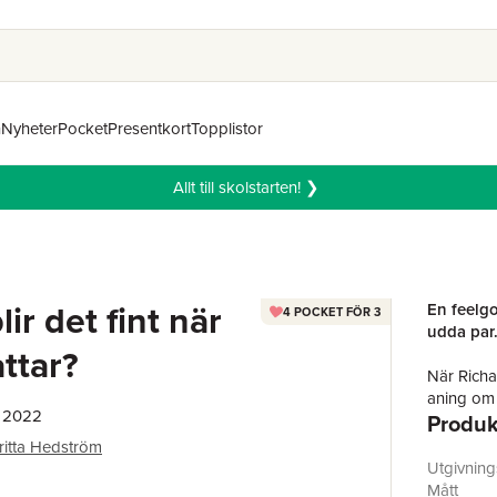
n
Nyheter
Pocket
Presentkort
Topplistor
Allt till skolstarten! ❯
lir det fint när
En feelg
4 POCKET FÖR 3
udda par
ttar?
När Richa
aning om a
, 2022
Produk
längre att
vardagsäve
ritta Hedström
Utgivnin
Mötet på 
Mått