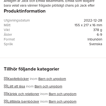
Äntligen är Jack och Emilia tillsammans. Emilia som tidigare
bara velat vara vänner frågade plötsligt chans på Jack efter
Produktinformation
vårkonserten! Jack sa ju förstås ja på en gång. Men nu när
man är ihop, vad gör man då? Är det någon skillnad mot när
man är kompisar? Jacks kompis Edvin är visst värsta
Utgivningsdatum
2022-12-28
kärleksexperten och kommer med råd. Men varför blir inte
Mått
155 x 217 x 16 mm
Emilia riktigt glad när Jack försöker visa henne hur mycket han
Vikt
378 g
tycker om henne? Vara ihop är den avslutande delen i serien
Ålder
6-9
som handlar om fyra kompisar på lågstadiet. Precis som de
Format
Inbunden
övriga böckerna i serien, Fråga chans, Vara vänner,
Språk
Svenska
Kärleksakuten och Fråga chans – igen är det här en berättelse
Läsålder
6-9
om kärlek och vänskap.
Serie
Vänner 4ever
Antal sidor
144
Förlag
Bonnier Carlsen
Illustratör
Helena Bergendahl
Tillhör följande kategorier
ISBN
9789179779016
Miljömärkning
FSC
Kapitelböcker
inom
Barn och ungdom
Lätt att läsa
inom
Barn och ungdom
Kärlek och relationer
inom
Barn och ungdom
Lättlästa barnböcker
inom
Barn och ungdom