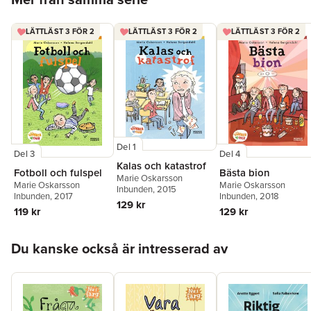
LÄTTLÄST 3 FÖR 2
LÄTTLÄST 3 FÖR 2
LÄTTLÄST 3 FÖR 2
Del 1
Del 3
Del 4
Kalas och katastrof
Fotboll och fulspel
Bästa bion
Marie Oskarsson
Marie Oskarsson
Marie Oskarsson
Inbunden
, 2015
Inbunden
, 2017
Inbunden
, 2018
129 kr
119 kr
129 kr
Hoppa över listan
Du kanske också är intresserad av