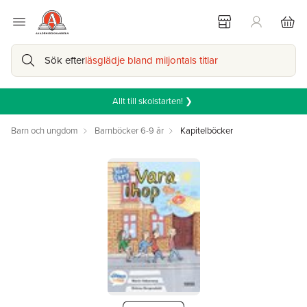
Sök efter
läsglädje bland miljontals titlar
Allt till skolstarten! ❯
Barn och ungdom
Barnböcker 6-9 år
Kapitelböcker