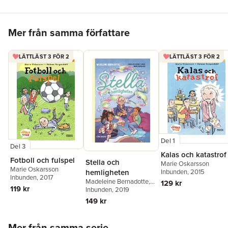
Hoppa över listan
Mer från samma författare
LÄTTLÄST 3 FÖR 2
LÄTTLÄST 3 FÖR 2
Del 1
Del 3
Kalas och katastrof
Fotboll och fulspel
Stella och
Marie Oskarsson
Marie Oskarsson
hemligheten
Inbunden
, 2015
Inbunden
, 2017
Madeleine Bernadotte
,
129 kr
119 kr
Karini Gustafson-
Inbunden
, 2019
Teixeira
,
Marie
149 kr
Oskarsson
Hoppa över listan
Mer från samma serie