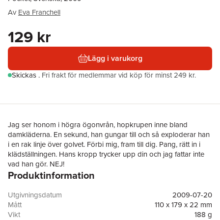
Av
Eva Franchell
129 kr
Lägg i varukorg
Skickas
.
Fri frakt för medlemmar vid köp för minst 249 kr.
Jag ser honom i högra ögonvrån, hopkrupen inne bland
damkläderna. En sekund, han gungar till och så exploderar han
i en rak linje över golvet. Förbi mig, fram till dig. Pang, rätt in i
klädställningen. Hans kropp trycker upp din och jag fattar inte
vad han gör. NEJ!
Produktinformation
Eva Franchell, väninnan och medarbetaren som var med
utrikesminister Anna Lindh på NK den ödesdigra
septemberdagen 2003, har skrivit en inifrånskildring om sina
Utgivningsdatum
2009-07-20
fjorton år i regeringens närhet. Det är en berättelse om makt
Mått
110 x 179 x 22 mm
och maktspel och den avslöjar flera aldrig berättade historier
Vikt
188 g