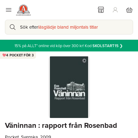
Sök efter
läsglädje bland miljontals titlar
15% på ALLT* online vid köp över 300 kr! Kod
SKOLSTART15
❯
4 POCKET FÖR 3
Väninnan : rapport från Rosenbad
Pocket, Svenska, 2009