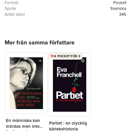
inifrån regeringskansliet. Men det är lika mycket en bok om
Format
Pocket
vänskap och om vägen tillbaka från det trauma det innebär att
Språk
Svenska
se sin vän bli knivhuggen till döds.
Antal sidor
345
Förlag
Bonnier Pocket
Medarbetare
Mattias Broberg
ISBN
9789174290400
Miljömärkning
FSC
Hoppa över listan
Mer från samma författare
4 POCKET FÖR 3
En människa kan
Partiet : en olycklig
mördas men inte
kärlekshistoria