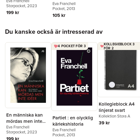
idéer : en biografi
Eva Franchell
Eva Franchell
Storpocket
, 2023
över Anna Lindh
Pocket
, 2013
199 kr
105 kr
Hoppa över listan
Du kanske också är intresserad av
KOLLEGIEBLOCK 3
4 POCKET FÖR 3
FÖR 2
Kollegieblock A4
linjerat svart
En människa kan
Kollektion Stora A
Partiet : en olycklig
mördas men inte
39 kr
kärlekshistoria
idéer : en biografi
Eva Franchell
Eva Franchell
Storpocket
, 2023
över Anna Lindh
Pocket
, 2013
199 kr