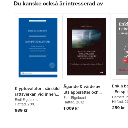
hållbarhet, etik,
problem
Du kanske också är intresserad av
ekonomi, rätt
sjätte ka
mervärd
med för
ferenda
Enkla bo
Ägande & värde av
Kryptovalutor : särskild
- En spl
utsläppsrätter och
rättsverkan vid innehav
Herbert J
andra liknande
Emil Elgebrant
av bitcoins och andra
Emil Elgebrant
Häftad
, 2
Häftad
, 2012
handelsobjekt : en
Häftad
, 2016
liknande
259 kr
1 009 kr
sakrättslig,
939 kr
betalningsmedel
redovisningsrättslig
och skatterättslig
studie