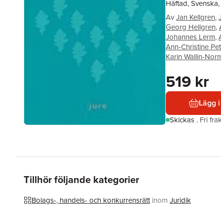
Häftad, Svenska,
Av
Jan Kellgren
,
Georg Hellgren
,
Johannes Lerm
,
Ann-Christine Pe
Karin Wallin-Nor
519 kr
Lägg i
Skickas
.
Fri fr
Tillhör följande kategorier
Bolags-, handels- och konkurrensrätt
inom
Juridik