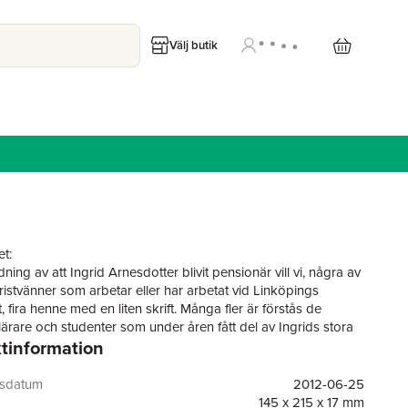
Välj butik
t:
ing av att Ingrid Arnesdotter blivit pensionär vill vi, några av
ristvänner som arbetar eller har arbetat vid Linköpings
t, fira henne med en liten skrift. Många fler är förstås de
 lärare och studenter som under åren fått del av Ingrids stora
tinformation
e, energi, planeringsförmåga och villighet att lämna kloka råd
ngs- och undervisningsfrågor. Hennes talang för att tänka nytt
föra dessa idéer är kanske den egenskap vi som arbetat
gsdatum
2012-06-25
e – Sveriges första professor i affärsrätt och Linköpings
145 x 215 x 17 mm