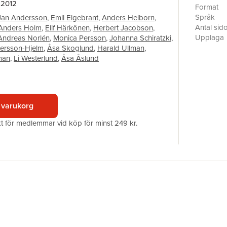
 2012
universite
Format
resultate
Språk
Jan Andersson
,
Emil Elgebrant
,
Anders Heiborn
,
vid Linköp
Antal sid
Anders Holm
,
Elif Härkönen
,
Herbert Jacobson
,
framgånga
Upplaga
Andreas Norlén
,
Monica Persson
,
Johanna Schiratzki
,
av att va
Förlag
tersson-Hjelm
,
Åsa Skoglund
,
Harald Ullman
,
Göteborg)
Medarbet
man
,
Li Westerlund
,
Åsa Åslund
har med a
ISBN
världen, i
och i hen
Egentligen
 varukorg
bok just n
undervisni
akt för medlemmar vid köp för minst 249 kr.
hon med de
Jan Kellg
Innehåll:
Produkt, 
bolagsrätt
Jan Ande
Mervärdess
vid transa
Emil Elge
Absolut p