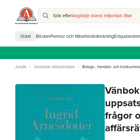
Sök efter
läsglädje bland miljontals titlar
Böcker
Pennor och tillbehör
Anteckning
Erbjudande
Allt
Juridik
Särskilda rättsområden
Bolags-, handels- och konkurrens
Vänbok t
uppsatse
frågor 
affärsrä