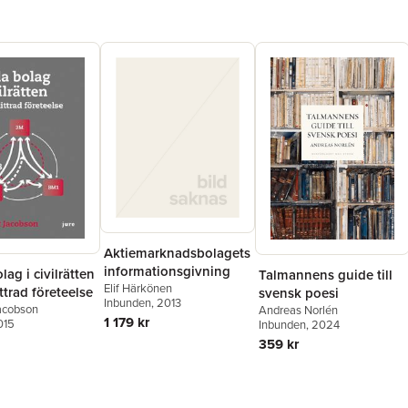
atisering av
Åsa Skog
pitlet
Entrepren
eskattelagen
AB 04 i f
slag de lege
Harald U
Pengar
Karin Wal
Patent In
Ensure a 
Li Wester
Allemans
Åsa Åslu
Aktiemarknadsbolagets
informationsgivning
lag i civilrätten
Talmannens guide till
Elif Härkönen
ittrad företeelse
svensk poesi
Inbunden
, 2013
acobson
Andreas Norlén
1 179 kr
015
Inbunden
, 2024
359 kr