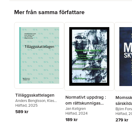
Hoppa över listan
Mer från samma författare
Tilläggsskattelagen
Normativt uppdrag :
Momssky
Anders Bengtsson
,
Klas
om rättskunnigas
särskilda
Innerstedt
Häftad
, 2025
,
Jan Kellgren
,
normativa
Jan Kellgren
handels
Björn For
Peter Nilsson
589 kr
Häftad
, 2024
Häftad
, 2
ställningstaganden,
bolag, 
189 kr
279 kr
särskilt utanför
dödsbo
rättstillämpningen -
förmedla
Hoppa över listan