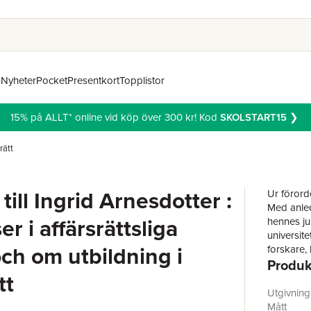
n
Nyheter
Pocket
Presentkort
Topplistor
15% på ALLT* online vid köp över 300 kr! Kod
SKOLSTART15
❯
rätt
ill Ingrid Arnesdotter :
Ur förorde
Med anledn
r i affärsrättsliga
hennes ju
universite
och om utbildning i
forskare,
Produk
skarpsinn
tt
i forskni
och genom
Utgivnin
nära henn
Mått