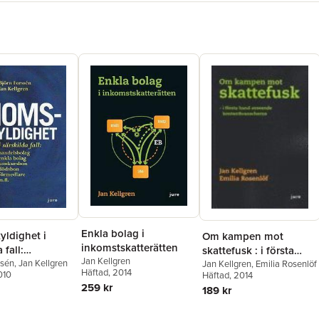
för rättss
Anders H
Från JÖK 
Linköping
Något om
Amerikan
särskilt 
Elif Härk
Preskriptio
Herbert 
På vilka 
årsredovi
Jan Kellg
Einführun
Johannes
Att hante
Andreas 
Enkla bolag i
ldighet i
Om kampen mot
Dold samä
inkomstskatterätten
 fall:
skattefusk : i första
Monica P
Jan Kellgren
bolag, enkla
ssén
,
Jan Kellgren
hand avseende
Jan Kellgren
,
Emilia Rosenlöf
Välfärdsrä
Häftad
, 2014
010
Häftad
, 2014
konkursbon,
kontantbranscherna
Johanna S
259 kr
189 kr
n och
Om skilln
re m.fl. - En
kursdeltag