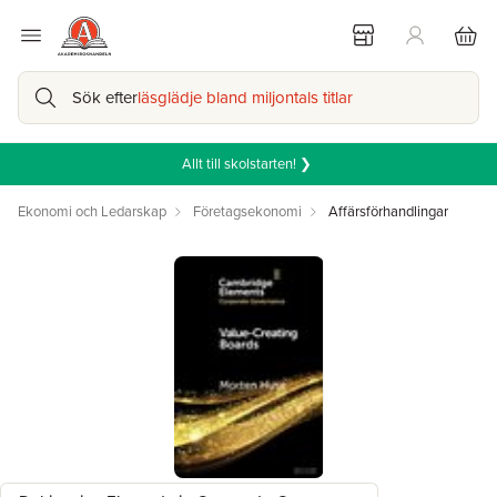
Sök efter
läsglädje bland miljontals titlar
Allt till skolstarten! ❯
Ekonomi och Ledarskap
Företagsekonomi
Affärsförhandlingar