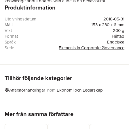
knowledge about boards with a focus on behavioural
Produktinformation
perspectives. The present contribution reflects on what has
been happening during recent years. It contributes to the
literature around sustainable value creation in business and
Utgivningsdatum
2018-05-31
society. This Element brings an update of the content of the
Mått
153 x 230 x 6 mm
2007 book, and thus provides a resource for students - as well
Vikt
200 g
as for reflective practitioners.
Format
Häftad
Språk
Engelska
Serie
Elements in Corporate Governance
Antal sidor
94
Förlag
Cambridge University Press
ISBN
9781108463911
Tillhör följande kategorier
Affärsförhandlingar
inom
Ekonomi och Ledarskap
Hoppa över listan
Mer från samma författare