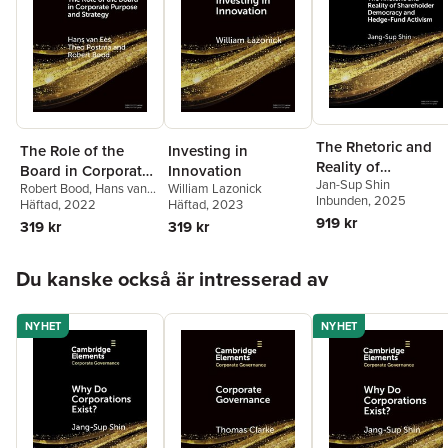
The Rhetoric and
The Role of the
Investing in
Reality of
Board in Corporate
Innovation
Jan-Sup Shin
Shareholder
Robert Bood
,
Hans van
William Lazonick
Purpose and
Inbunden
, 2025
Ees
Häftad
,
Theo Postma
, 2022
Häftad
, 2023
Democracy and
Strategy
919 kr
319 kr
319 kr
Hedge-Fund
Activism
Hoppa över listan
Du kanske också är intresserad av
NYHET
NYHET