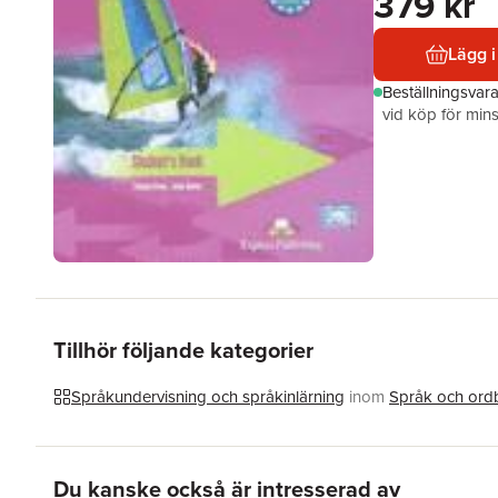
379 kr
Lägg i
Beställningsvar
vid köp för mins
Tillhör följande kategorier
Språkundervisning och språkinlärning
inom
Språk och ord
Hoppa över listan
Du kanske också är intresserad av