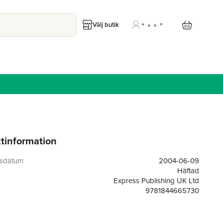
Välj butik
tinformation
gsdatum
2004-06-09
Häftad
Express Publishing UK Ltd
9781844665730