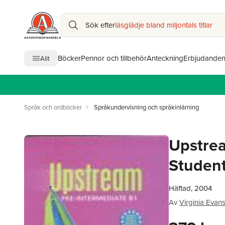
Sök efter
läsglädje bland miljontals titlar
Böcker
Pennor och tillbehör
Anteckning
Erbjudande
Allt
Språk och ordböcker
Språkundervisning och språkinlärning
Upstrea
Student
Häftad, 2004
Av
Virginia Evan