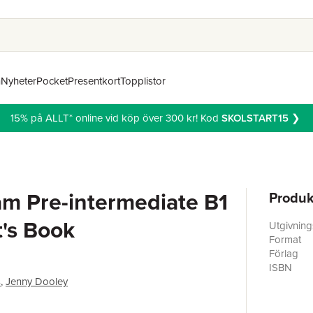
n
Nyheter
Pocket
Presentkort
Topplistor
15% på ALLT* online vid köp över 300 kr! Kod
SKOLSTART15
❯
m Pre-intermediate B1
Produk
's Book
Utgivnin
Format
Förlag
ISBN
s
,
Jenny Dooley