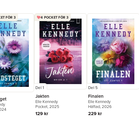
ET FÖR 3
4 POCKET FÖR 3
Del 1
Del 5
Jakten
Finalen
get
Elle Kennedy
Elle Kennedy
edy
Pocket
, 2025
Häftad
, 2026
2024
129 kr
229 kr