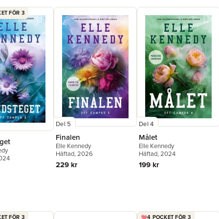
ET FÖR 3
Del 5
Del 4
Finalen
Målet
get
Elle Kennedy
Elle Kennedy
edy
Häftad
, 2026
Häftad
, 2024
2024
229 kr
199 kr
ET FÖR 3
4 POCKET FÖR 3