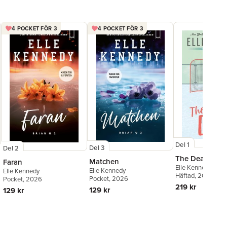
4 POCKET FÖR 3
4 POCKET FÖR 3
Del 1
Del 3
Del 2
The Deal
Matchen
Faran
Elle Kennedy
Elle Kennedy
Elle Kennedy
Häftad
, 2023
Pocket
, 2026
Pocket
, 2026
219 kr
129 kr
129 kr