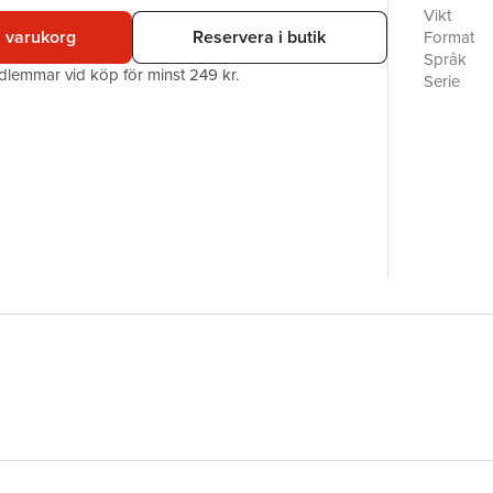
någon han 
Vikt
värd henn
i varukorg
Reservera i butik
Format
Uppgöre
Språk
edlemmar vid köp för minst 249 kr.
en av kil
Serie
sin humor
Antal sid
karaktäre
Förlag
romancelä
Medarbet
Elle Ken
ISBN
bästsälja
Miljömärk
Journal. 
Originaltit
en favori
Elle Kenn
Spelet, S
Utmaninge