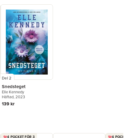
Del 2
Snedsteget
Elle Kennedy
Häftad
, 2023
139 kr
4 POCKET FÖR 3
4 POCKET FÖR 