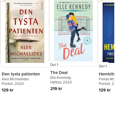
Del 1
Del 1
The Deal
Den tysta patienten
Hembiträdet
Elle Kennedy
Alex Michaelides
Freida McFadden
Häftad
, 2023
Pocket
, 2020
Pocket
, 2025
219 kr
129 kr
129 kr