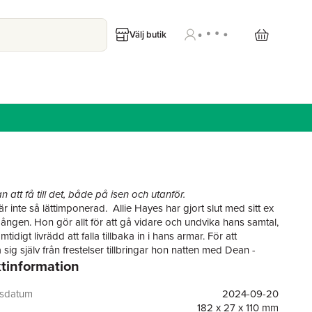
Välj butik
 att få till det, både på isen och utanför.
 inte så lättimponerad. Allie Hayes har gjort slut med sitt ex
gången. Hon gör allt för att gå vidare och undvika hans samtal,
tidigt livrädd att falla tillbaka in i hans armar. För att
 sig själv från frestelser tillbringar hon natten med Dean -
tinformation
ökända mästare av engångsligg.
aurentis kan få vem som helst i säng. Han är dessutom gravt
mot relationer och träffar aldrig en tjej fler än en gång. Men när
gsdatum
2024-09-20
r upp efter natten med Allie inser han att han äntligen mött
182 x 27 x 110 mm