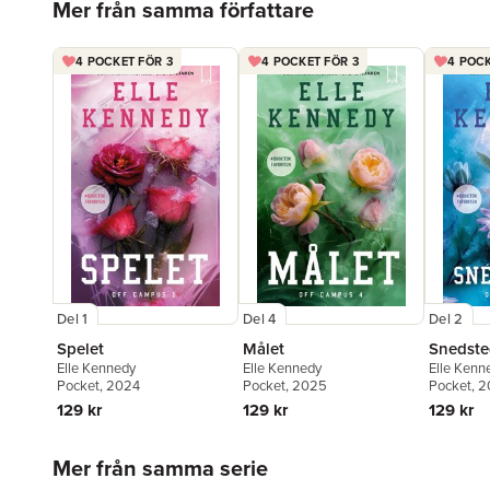
Mer från samma författare
4 POCKET FÖR 3
4 POCKET FÖR 3
4 POCK
Del 1
Del 4
Del 2
Spelet
Målet
Snedste
Elle Kennedy
Elle Kennedy
Elle Kenn
Pocket
, 2024
Pocket
, 2025
Pocket
, 
129 kr
129 kr
129 kr
Hoppa över listan
Mer från samma serie