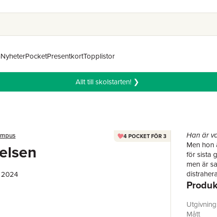
n
Nyheter
Pocket
Presentkort
Topplistor
Allt till skolstarten! ❯
Han är van
ampus
4 POCKET FÖR 3
Men hon är
elsen
för sista 
men är sam
distrahera
, 2024
Produk
skolans 
Dean Di L
allergisk 
Utgivnin
han vakna
Mått