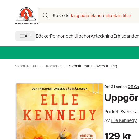
Sök efter
läsglädje bland miljontals titlar
Böcker
Pennor och tillbehör
Anteckning
Erbjudande
Allt
Skönlitteratur
Romaner
Skönlitteratur i översättning
Del 3 i serien
Off C
Uppgör
Pocket, Svenska
Av
Elle Kennedy
129 kr