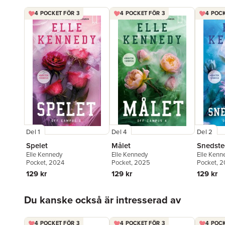
4 POCKET FÖR 3
4 POCKET FÖR 3
4 POCK
Del 1
Del 4
Del 2
Spelet
Målet
Snedste
Elle Kennedy
Elle Kennedy
Elle Kenn
Pocket
, 2024
Pocket
, 2025
Pocket
, 
129 kr
129 kr
129 kr
Hoppa över listan
Du kanske också är intresserad av
4 POCKET FÖR 3
4 POCKET FÖR 3
4 POCK