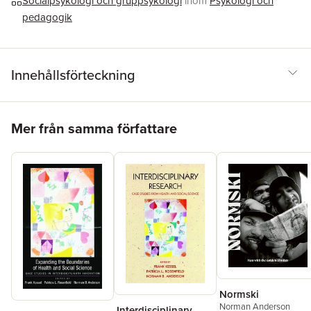
Socialpsykologi och gruppsykologi
inom
Psykologi och
pedagogik
Innehållsförteckning
Hoppa över listan
Mer från samma författare
Normski
Norman Anderson
Interdisciplinary