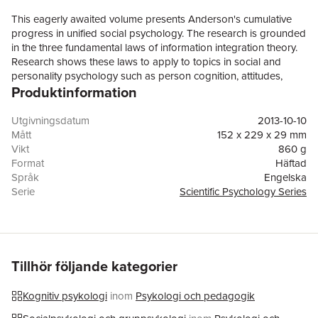
This eagerly awaited volume presents Anderson's cumulative
progress in unified social psychology. The research is grounded
in the three fundamental laws of information integration theory.
Research shows these laws to apply to topics in social and
personality psychology such as person cognition, attitudes,
Produktinformation
moral cognition, social development, group dynamics and self-
cognition. This definitive work will broaden the appreciation of
Anderson's unique treatment of psychological processes.
Utgivningsdatum
2013-10-10
Mått
152 x 229 x 29 mm
Vikt
860 g
Format
Häftad
Språk
Engelska
Serie
Scientific Psychology Series
Antal sidor
490
Förlag
Taylor & Francis Ltd
ISBN
9780415653008
Tillhör följande kategorier
Kognitiv psykologi
inom
Psykologi och pedagogik