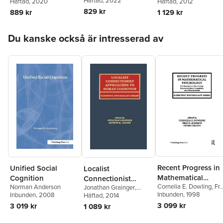
W. Link
Häftad
, 2022
Weis
Häftad
, 2020
James T. Townsend
Häftad
, 2012
Perspectives on
829 kr
889 kr
1 129 kr
Facial Cognition
Hoppa över listan
Du kanske också är intresserad av
Recent Progress in
Unified Social
Localist
Mathematical
Cognition
Connectionist
Cornelia E. Dowling
,
Fr
Psychology
Norman Anderson
Jonathan Grainger
,
Approaches To
S. Roberts
Inbunden
, 1998
,
Peter Theun
Inbunden
, 2008
Arthur M. Jacobs
Häftad
, 2014
,
Arthur
Human Cognition
Jacobs
3 099 kr
3 019 kr
1 089 kr