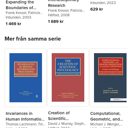
Expanding the
Inbunden
, 2023
Research
Boundaries of
629 kr
Frank Kessel
,
Patricia
Frank Kessel
,
Patricia
Health and Social
Rosenfield
Häftad
, 2008
,
Norman
Rosenfield
Inbunden
, 2003
,
Norman
Science
Anderson
1 689 kr
Anderson
1 469 kr
Hoppa över listan
Mer från samma serie
Creation of
Invariances in
Computational,
Scientific
Human Information
Geometric, and
David J. Murray
,
Stephen
Psychology
Thomas Lachmann
,
Tina
Michael J. Wenger
,
Processing
Process