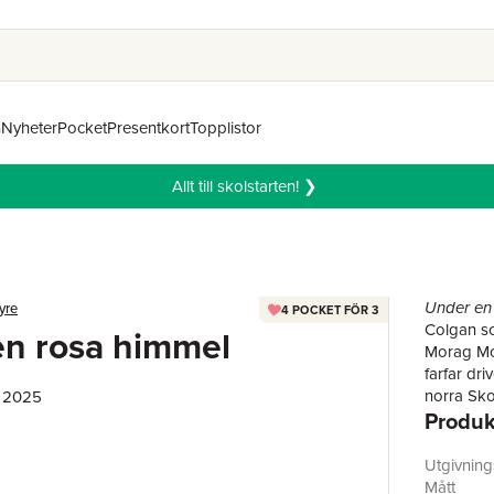
n
Nyheter
Pocket
Presentkort
Topplistor
Allt till skolstarten! ❯
Under en
yre
4 POCKET FÖR 3
Colgan so
en rosa himmel
Morag McG
farfar dri
norra Sko
, 2025
Produk
Uppe i de
en annan s
och vill v
Utgivnin
liv? Henn
Mått