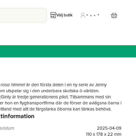
Välj butik
 rosa himmel
är den första delen i en ny serie av Jenny
m utspelar sig i den underbara skotska ö-världen.
inty är tredje generationens pilot. Tillsammans med sin
ver hon en flygtransportfirma där de förser de avlägsna öarna i
ttland med allt de färgstarka öborna kan tänkas behöva.
tinformation
t blå är hon ett med elementen, men nere på marken är det
ak. Kommer farfadern orka fortsätta driva företaget länge till,
erkligen Morag ta över, eller vill hon göra något annat med sitt
gsdatum
2025-04-09
es pojkvän Hayden är av den bestämda uppfattningen att det
110 x 178 x 22 mm