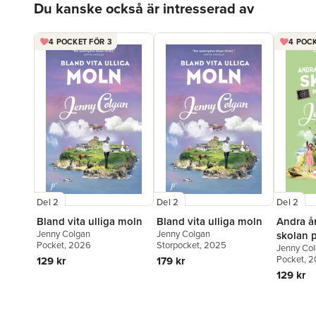
Du kanske också är intresserad av
4 POCKET FÖR 3
4 POCK
Del 2
Del 2
Del 2
Bland vita ulliga moln
Bland vita ulliga moln
Andra år
Jenny Colgan
Jenny Colgan
skolan 
Pocket
, 2026
Storpocket
, 2025
Jenny Co
Pocket
, 
129 kr
179 kr
129 kr