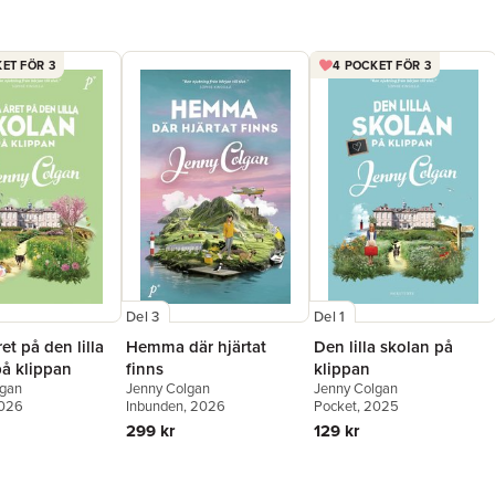
ET FÖR 3
4 POCKET FÖR 3
Del 3
Del 1
et på den lilla
Hemma där hjärtat
Den lilla skolan på
på klippan
finns
klippan
lgan
Jenny Colgan
Jenny Colgan
2026
Inbunden
, 2026
Pocket
, 2025
299 kr
129 kr