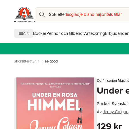
Sök efter
läsglädje bland miljontals titlar
Böcker
Pennor och tillbehör
Anteckning
Erbjudande
Allt
Skönlitteratur
Feelgood
Del 1 i serien
MacInt
Under 
Pocket, Svenska
Av
Jenny Colgan
129 kr