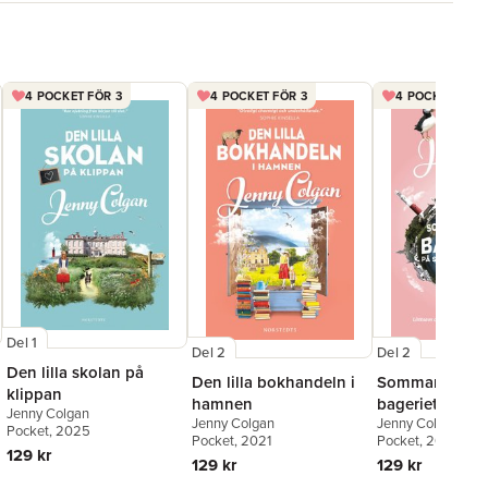
4 POCKET FÖR 3
4 POCKET FÖR 3
4 POCKET FÖR 
Del 1
Del 2
Del 2
Den lilla skolan på
Den lilla bokhandeln i
Sommar i det li
klippan
hamnen
bageriet på
Jenny Colgan
Jenny Colgan
Jenny Colgan
strandpromen
Pocket
, 2025
Pocket
, 2021
Pocket
, 2017
129 kr
129 kr
129 kr