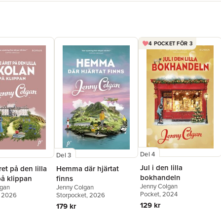
4 POCKET FÖR 3
Del 4
Del 3
Jul i den lilla
ret på den lilla
Hemma där hjärtat
bokhandeln
på klippan
finns
Jenny Colgan
lgan
Jenny Colgan
Pocket
, 2024
, 2026
Storpocket
, 2026
129 kr
179 kr