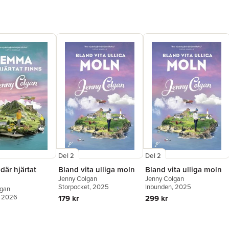
Del 2
Del 2
är hjärtat
Bland vita ulliga moln
Bland vita ulliga moln
Jenny Colgan
Jenny Colgan
Storpocket
, 2025
Inbunden
, 2025
lgan
, 2026
179 kr
299 kr