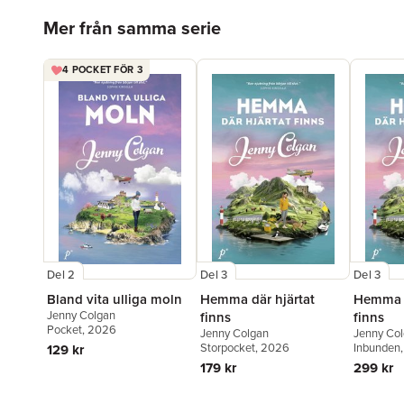
Hoppa över listan
Mer från samma serie
4 POCKET FÖR 3
Del 2
Del 3
Del 3
Bland vita ulliga moln
Hemma där hjärtat
Hemma d
Jenny Colgan
finns
finns
Pocket
, 2026
Jenny Colgan
Jenny Co
Storpocket
, 2026
Inbunden
129 kr
179 kr
299 kr
Hoppa över listan