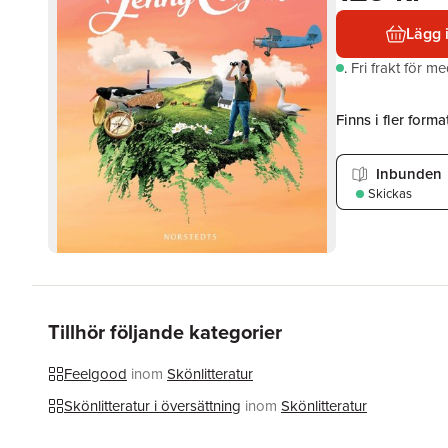
Lägg 
.
Fri frakt för m
Finns i fler format
Inbunden
Skickas
Tillhör följande kategorier
Feelgood
inom
Skönlitteratur
Skönlitteratur i översättning
inom
Skönlitteratur