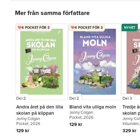
Hoppa över listan
Mer från samma författare
4 POCKET FÖR 3
4 POCKET FÖR 3
NYHET
Del 2
Del 2
Del 3
Andra året på den lilla
Bland vita ulliga moln
Tredje å
Jenny Colgan
skolan på klippan
skolan 
Pocket
, 2026
Jenny Colgan
Jenny Co
Pocket
, 2026
Inbunden
129 kr
129 kr
329 kr