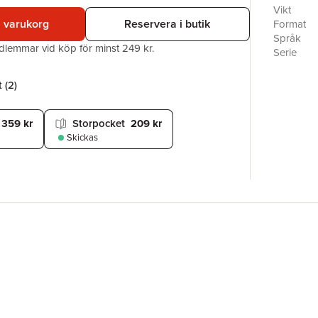
är dags fö
Vikt
Vid en av
i varukorg
Reservera i butik
Format
som tving
Språk
edlemmar vid köp för minst 249 kr.
vanliga ru
Serie
ö beståen
Antal sid
ensamma 
Upplaga
 (
2
)
styra rätt 
Förlag
Medarbet
359 kr
Storpocket
209 kr
ISBN
Miljömärk
Skickas
Originaltit
Översätta