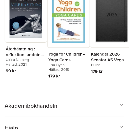
Återhämtning :
Kalender 2026
Yoga for Children--
reflektion, andning
Senator A5 Vega
Yoga Cards
Ulrica Norberg
och aktiv vila med
Häftad
, 2021
Burde
Lisa Flynn
svart
restorative yoga
Häftad
, 2018
99 kr
179 kr
179 kr
Akademibokhandeln
Hjälp