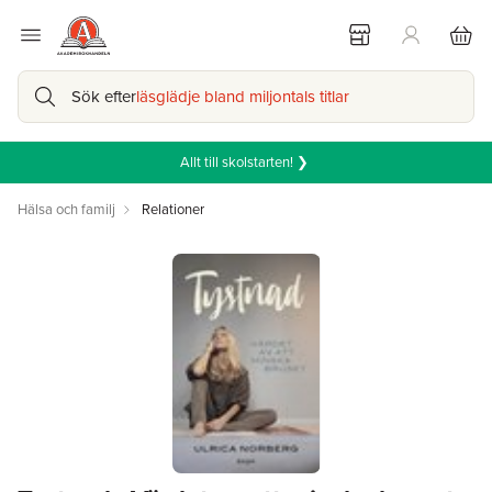
Sök efter
läsglädje bland miljontals titlar
Allt till skolstarten! ❯
Hälsa och familj
Relationer