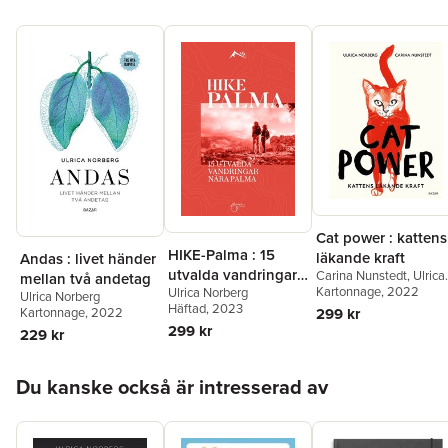
Cat power : kattens
HIKE-Palma : 15
läkande kraft
Andas : livet händer
utvalda vandringar
Carina Nunstedt
,
Ulrica
mellan två andetag
Norberg
Kartonnage
, 2022
Ulrica Norberg
nära Palma
Ulrica Norberg
Häftad
, 2023
Kartonnage
, 2022
299 kr
299 kr
229 kr
Hoppa över listan
Du kanske också är intresserad av