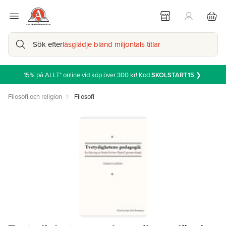
Sök efter
läsglädje bland miljontals titlar
15% på ALLT* online vid köp över 300 kr! Kod
SKOLSTART15
❯
Filosofi och religion
Filosofi