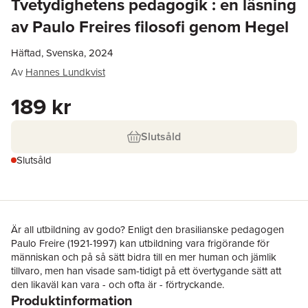
Tvetydighetens pedagogik : en läsning
av Paulo Freires filosofi genom Hegel
Häftad, Svenska, 2024
Av
Hannes Lundkvist
189 kr
Slutsåld
Slutsåld
Är all utbildning av godo? Enligt den brasilianske pedagogen
Paulo Freire (1921-1997) kan utbildning vara frigörande för
människan och på så sätt bidra till en mer human och jämlik
tillvaro, men han visade sam-tidigt på ett övertygande sätt att
den likaväl kan vara - och ofta är - förtryckande.
Produktinformation
"Tvetydighetens pedagogik" av Hannes Lundkvist syftar till att