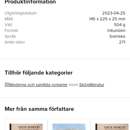
Produktinformation
sig vara – båda till synes banalt odramatiska individer utan
större betydelse.
Utgivningsdatum
2023-04-25
Mått
145 x 225 x 25 mm
Vikt
504 g
Format
Inbunden
Språk
Svenska
Antal sidor
271
Förlag
Wahlström & Widstrand
Medarbetare
Elsa WohlfahrtLarsson
ISBN
9789146240501
Miljömärkning
FSC
Tillhör följande kategorier
Moderna och samtida romaner
inom
Skönlitteratur
Hoppa över listan
Mer från samma författare