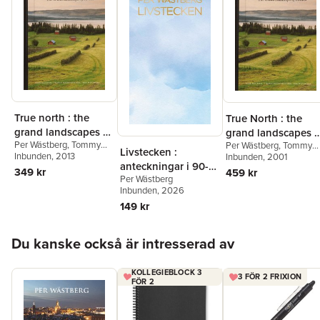
True north : the
True North : the
grand landscapes of
grand landscapes o
Per Wästberg
,
Tommy
Sweden (kompakt)
Per Wästberg
,
Tommy
Swede
Livstecken :
Hammarström
Inbunden
, 2013
Hammarström
Inbunden
, 2001
anteckningar i 90-
349 kr
459 kr
Per Wästberg
åren
Inbunden
, 2026
149 kr
Hoppa över listan
Du kanske också är intresserad av
KOLLEGIEBLOCK 3
3 FÖR 2 FRIXION
FÖR 2