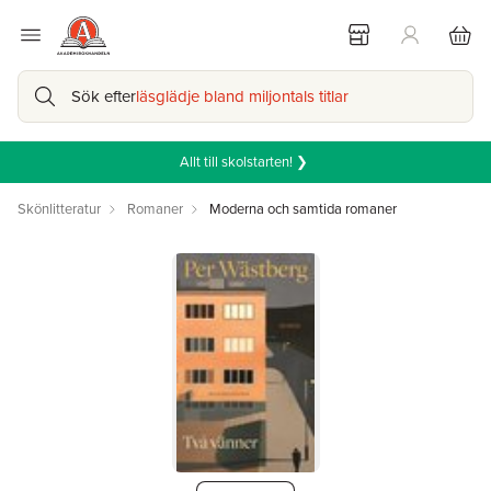
Sök efter
läsglädje bland miljontals titlar
Allt till skolstarten! ❯
Skönlitteratur
Romaner
Moderna och samtida romaner