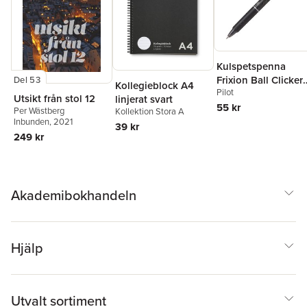
Kulspetspenna
Frixion Ball Clicker
Del 53
Kollegieblock A4
Pilot
0.7 svart, raderbar
Utsikt från stol 12
linjerat svart
55 kr
Per Wästberg
Kollektion Stora A
Inbunden
, 2021
39 kr
249 kr
Akademibokhandeln
Hjälp
Utvalt sortiment