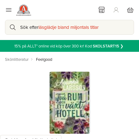
Sök efter
läsglädje bland miljontals titlar
15% på ALLT* online vid köp över 300 kr! Kod
SKOLSTART15
❯
Skönlitteratur
Feelgood