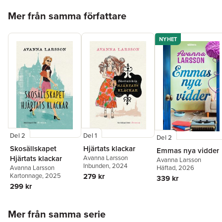
Hoppa över listan
Mer från samma författare
NYHET
Del 2
Del 1
Del 2
Skosällskapet
Hjärtats klackar
Emmas nya vidder
Hjärtats klackar
Avanna Larsson
Avanna Larsson
Inbunden
, 2024
Häftad
, 2026
Avanna Larsson
Kartonnage
, 2025
279 kr
339 kr
299 kr
Hoppa över listan
Mer från samma serie