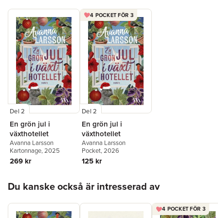
4 POCKET FÖR 3
Del 2
Del 2
En grön jul i
En grön jul i
växthotellet
växthotellet
Avanna Larsson
Avanna Larsson
Kartonnage
, 2025
Pocket
, 2026
269 kr
125 kr
Hoppa över listan
Du kanske också är intresserad av
4 POCKET FÖR 3