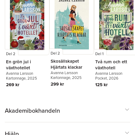
Del 2
Del 2
Del 1
Skosällskapet
En grön jul i
Två rum och ett
Hjärtats klackar
växthotellet
växthotell
Avanna Larsson
Avanna Larsson
Avanna Larsson
Kartonnage
, 2025
Kartonnage
, 2025
Pocket
, 2026
299 kr
269 kr
125 kr
Akademibokhandeln
Hjälp