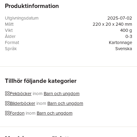
Produktinformation
Utgivningsdatum
2025-07-02
Mått
220 x 20 x 240 mm
Vikt
400 g
Ålder
0-3
Format
Kartonnage
Språk
Svenska
Läsålder
0-3
Serie
10 ljudknappar
Antal sidor
10
Upplaga
1
Förlag
Tukan Förlag
Tillhör följande kategorier
ISBN
9789180388399
Miljömärkning
FSC
Pekböcker
inom
Barn och ungdom
Originaltitel
10 buttons: Honk on the road
Bilderböcker
inom
Barn och ungdom
Översättare
Mattias Sillén
Fordon
inom
Barn och ungdom
Hoppa över listan