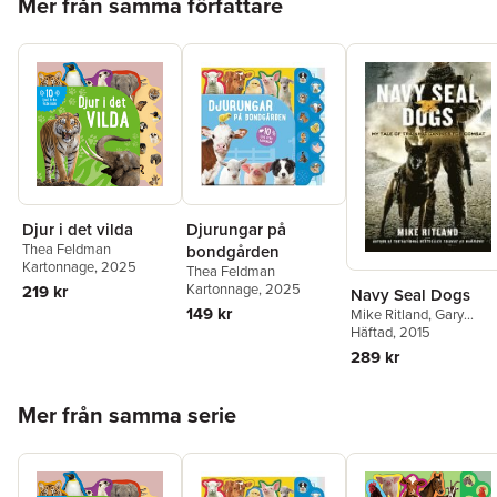
Mer från samma författare
Djur i det vilda
Djurungar på
Thea Feldman
bondgården
Kartonnage
, 2025
Thea Feldman
Kartonnage
, 2025
219 kr
Navy Seal Dogs
149 kr
Mike Ritland
,
Gary
Brozek
Häftad
, 2015
,
Thea Feldman
289 kr
Hoppa över listan
Mer från samma serie