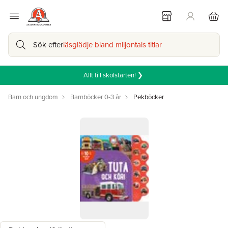
Sök efter
läsglädje bland miljontals titlar
Allt till skolstarten! ❯
Barn och ungdom
Barnböcker 0-3 år
Pekböcker