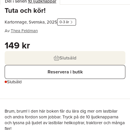
Del i serien
10 ljudknappar
Tuta och kör!
Kartonnage, Svenska, 2025
0-3 år
Av
Thea Feldman
149 kr
Slutsåld
Reservera i butik
Slutsåld
Brum, brum! I den här boken får du lära dig mer om lastbilar
och andra fordon som jobbar. Tryck på de 10 ljudknapparna
och lyssna på ljudet av lastbilar helikoptrar, traktorer och många
fler!