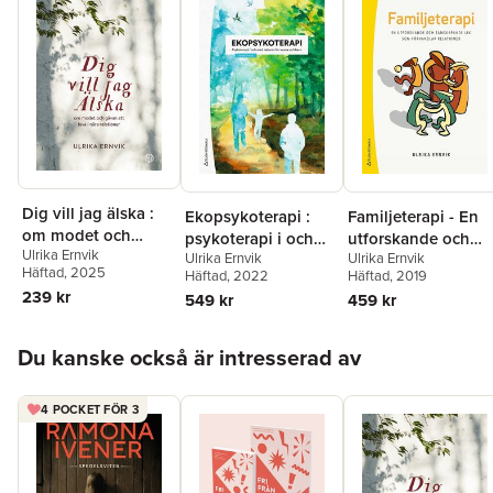
Dig vill jag älska :
Ekopsykoterapi :
Familjeterapi - En
om modet och
psykoterapi i och
utforskande och
Ulrika Ernvik
gåvan att leva i nära
Ulrika Ernvik
Ulrika Ernvik
med naturen för
samskapande lek
Häftad
, 2025
Häftad
, 2022
Häftad
, 2019
relationer
vuxna och barn
som förvandlar
239 kr
549 kr
459 kr
relationer
Hoppa över listan
Du kanske också är intresserad av
4 POCKET FÖR 3