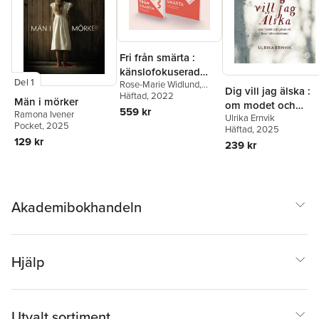
Fri från smärta :
känslofokuserad
Del 1
Rose-Marie Widlund
,
terapi vid kroppsliga
Dig vill jag älska :
Josefine Ek
Häftad
, 2022
,
Daniel
besvär (textbok +
Män i mörker
om modet och
Maroti
,
Robert
559 kr
arbetsbok)
Ramona Ivener
Ulrika Ernvik
Johansson
gåvan att leva i när
Pocket
, 2025
Häftad
, 2025
relationer
129 kr
239 kr
Akademibokhandeln
Hjälp
Utvalt sortiment