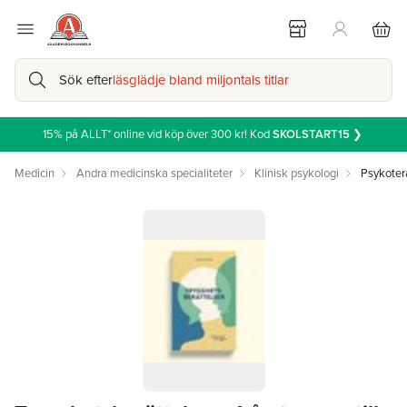
Sök efter
läsglädje bland miljontals titlar
15% på ALLT* online vid köp över 300 kr! Kod
SKOLSTART15
❯
Medicin
Andra medicinska specialiteter
Klinisk psykologi
Psykoter