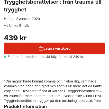
Trygghetsberättelser : från trauma till
trygghet
Häftad, Svenska, 2023
Av
Ulrika Ernvik
439 kr
Lägg i varukorg
.
Fri frakt för medlemmar vid köp för minst 249 kr.
”Om någon hade kunnat komma och hjälpa dig, vem hade
kommit? Vad hade den gjort och sagt? Hur hade det då känts i
kroppen?” Dessa tre frågor är kärnan i Trygghetsberättelser –
en traumaåterhämtande metod som utvecklats av Ulrika Ernvik.
Trygghetsberättelser bygger på den forskning som vuxit fram
Produktinformation
under de senaste trettio åren inom framför allt interpersonell