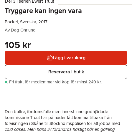
Del 3 i serien
Ewert Truut
Tryggare kan ingen vara
Pocket, Svenska, 2017
Av
Dag Öhrlund
105 kr
Lägg i varukorg
Reservera i butik
.
Fri frakt för medlemmar vid köp för minst 249 kr.
Den buttre, fördomsfulle men innerst inne godhjärtade
kommissarie Truut har på nåder fått komma tillbaka från
förvisningen i Skåne till Stockholmspolisen för att jobba med
cold cases
. Men hans liv förändras hastigt när en galning