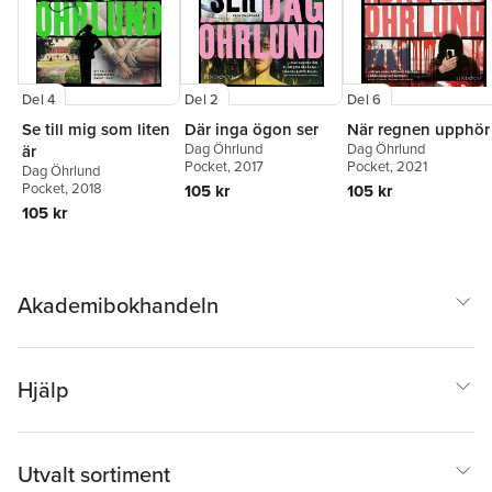
Del 4
Del 2
Del 6
Se till mig som liten
Där inga ögon ser
När regnen upphör
Dag Öhrlund
Dag Öhrlund
är
Pocket
, 2017
Pocket
, 2021
Dag Öhrlund
Pocket
, 2018
105 kr
105 kr
105 kr
Akademibokhandeln
Hjälp
Utvalt sortiment