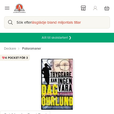
Sök efter
läsglädje bland miljontals titlar
Allt till skolstarten! ❯
Deckare
Polisromaner
4 POCKET FÖR 3