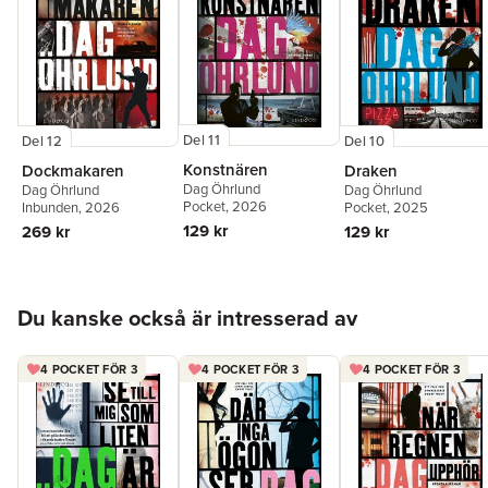
"Språket är rappt och han kan berätta en historia. Intrigen kan
möjligen tyckas osannolik, men hur ofta har inte verkligheten
överträffat dikten? Spännande är det i alla fall."
Magnus Carlsson, Nya Kristinehamns-Posten
"Öhrlund, som tidigare har skrivit om den kriminelle psykopaten
Del 11
Del 12
Del 10
Christopher Silfverbielke, har en originell stil och lyckas
balansera galenskapen hos Truut så att egensinnigheterna blir
Konstnären
Dockmakaren
Draken
underhållande."
Dag Öhrlund
Dag Öhrlund
Dag Öhrlund
Pocket
, 2026
Inbunden
, 2026
Pocket
, 2025
Alf Ehn, Skaraborgs Allehanda
129 kr
269 kr
129 kr
Hoppa över listan
Du kanske också är intresserad av
4 POCKET FÖR 3
4 POCKET FÖR 3
4 POCKET FÖR 3