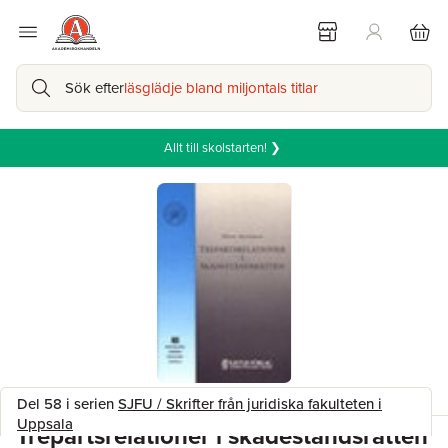
Sök efter
läsglädje bland miljontals titlar
Allt till skolstarten! ❯
Del 58 i serien
SJFU / Skrifter från juridiska fakulteten i
Uppsala
Trepartsrelationer i skadeståndsrätten