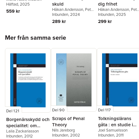
skuld
dig frihet
Zamboni
Häftad
, 2025
,
Håkan
Andersson
,
Antonina
Håkan Andersson
,
Peter
Håkan Andersson
,
Pete
559 kr
Bakardjieva Engelbrekt
,
Jacobson
Inbunden
, 2024
Jacobson
Inbunden
, 2025
Vladimir Bastidas
289 kr
299 kr
Venegas
,
Maria Grahn-
Farley
,
Minna Gräns
,
Hoppa över listan
Håkan Hydén
,
Jan
Mer från samma serie
Kleineman
,
Jannice Käll
,
Max Lyles
,
Jane Reichel
,
Mårten Schultz
,
Torben
Spaak
,
Wanna Svedberg
Andersson
,
Eva-Maria
Svensson
,
Filippo
Valguarnera
,
Peter
Wahlgren
Del 117
Del 90
Del 121
Tolkningslärans
Scraps of Penal
Borgenärsskydd och
gåta : en studie i
Theory
specialitet: om
Joel Samuelsson
Nils Jareborg
avtalsrätt
Laila Zackariasson
identitet, individuell
Inbunden
, 2011
Inbunden
, 2002
Inbunden
, 2012
bestämning och