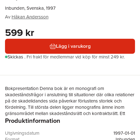
Inbunden, Svenska, 1997
Av
Håkan Andersson
599 kr
Lägg i varukorg
Skickas
.
Fri frakt för medlemmar vid köp för minst 249 kr.
Bokpresentation Denna bok är en monografi om
skadeståndsfrågor i anslutning till situationer där olika relationer
på de skadelidandes sida påverkar förlustens storlek och
fördelning. Till största delen ligger monografins ämne inom
gränsområdet mellan skadeståndsrätt och kontraktsrätt. Ett
Produktinformation
genomgående tema är sambandet mellan de
obligationsrättsliga relationerna och den utomobligatoriska
skadeståndsrätten. Man talar traditionellt om tredjemansskador,
Utgivningsdatum
1997-01-01
dvs. förluster som är en reflexverkan av att någon annan lidit en
Format
Inbunden