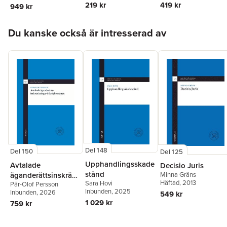
419 kr
219 kr
949 kr
individualisering
som förutsättningar
Hoppa över listan
för borgenärsskydd
Du kanske också är intresserad av
vid anspråk som har
uppstått och fått sitt
innehåll med
borgenärens
samtycke
Del 148
Del 150
Del 125
Upphandlingsskade
Avtalade
Decisio Juris
stånd
äganderättsinskränk
Minna Gräns
Häftad
, 2013
Sara Hovi
Pär-Olof Persson
ningar i
Inbunden
, 2025
Inbunden
, 2026
549 kr
fastighetsrätten
1 029 kr
759 kr