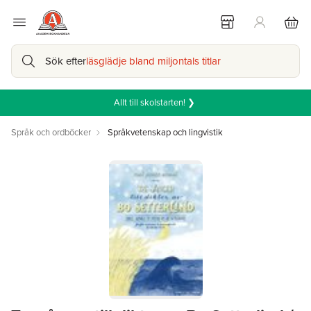
Sök efter
läsglädje bland miljontals titlar
Allt till skolstarten! ❯
Språk och ordböcker
Språkvetenskap och lingvistik