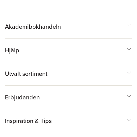
Sahlin
,
Hanna Rut
Carlsson
,
Sanna
Hedlund
,
Snezana
Lindskog
,
Julia
Ljungberg
Akademibokhandeln
Hjälp
Utvalt sortiment
Erbjudanden
Inspiration & Tips