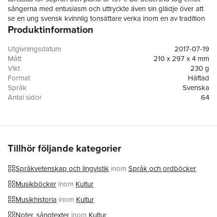
sångerna med entusiasm och uttryckte även sin glädje över att
se en ung svensk kvinnlig tonsättare verka inom en av tradition
Produktinformation
mansdominerad konstform. Utgåvan bjuder, förutom partitur
med sångtexter, även på berättelsen kring tillkomsten av
tonsättningarna och innehållet bildar en färgstark mosaik av
Utgivningsdatum
2017-07-19
noter, prosa, poesi och historik, då även en klippsamling
Mått
210 x 297 x 4 mm
relaterat till verket ur tonsättarens privata ägo finns med i tryck.
Vikt
230 g
Sångerna föreligger i ursprunglig, helt oförändrad form inklusive
Format
Häftad
sångbara översättningar på engelska, tyska, italienska och
Språk
Svenska
franska. I sin relativa enkelhet kan tonsättningarna exempelvis
Antal sidor
64
passa bra i en repertoar för unga musikstuderande. Detta är en
Förlag
FemiFiction Förlag
andra upplaga pga. rättelser.
Illustratör
Josephine Skapare
Medarbetare
Karin MerazziJacobson
ISBN
9789198299953
Tillhör följande kategorier
Språkvetenskap och lingvistik
inom
Språk och ordböcker
Musikböcker
inom
Kultur
Musikhistoria
inom
Kultur
Noter, sångtexter
inom
Kultur