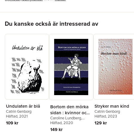
Hoppa över listan
Du kanske också är intresserad av
Undulaten är blå
Stryker man kind
Bortom den mörka
Catrin Genborg
Catrin Genborg
sidan : kvinnor och
Häftad
, 2021
Häftad
, 2023
Caroline Lundberg
,
transpersoner om
109 kr
129 kr
Aicha Alaoui
Häftad
, 2020
,
Jannicke
BDSM
Meijner
,
Lin Loogaard
,
149 kr
Linnea Eriksson
,
Lina