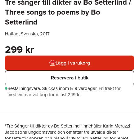
Tre sånger till dikter av Bo Setterlind /
Three songs to poems by Bo
Setterlind
Häftad, Svenska, 2017
299 kr
Lägg i varukorg
Reservera i butik
Beställningsvara.
Skickas
inom 5-8 vardagar
.
Fri frakt för
medlemmar vid köp för minst 249 kr.
"Tre Sånger till dikter av Bo Setterlind" innehåller Karin Merazzi
Jacobsons ungdomsverk och omfattar tre utvalda dikter
tonsatta för sopran och piano år 1974. Bo Setterlind tog emot