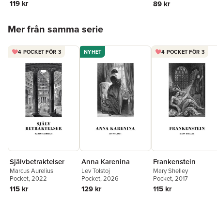
119 kr
89 kr
Hoppa över listan
Mer från samma serie
4 POCKET FÖR 3
NYHET
4 POCKET FÖR 3
Självbetraktelser
Anna Karenina
Frankenstein
Marcus Aurelius
Lev Tolstoj
Mary Shelley
Pocket
, 2022
Pocket
, 2026
Pocket
, 2017
115 kr
129 kr
115 kr
Hoppa över listan