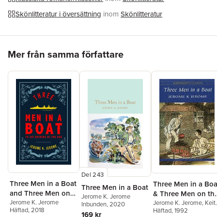
Skönlitteratur i översättning
inom
Skönlitteratur
Hoppa över listan
Mer från samma författare
Del 243
Three Men in a Boat
Three Men in a Boa
Three Men in a Boat
and Three Men on
& Three Men on th
Jerome K. Jerome
the Bummel
Jerome K. Jerome
Bummel
Jerome K. Jerome
,
Keit
Inbunden
, 2020
Häftad
, 2018
Carabine
Häftad
, 1992
169 kr