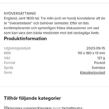
NYÖVERSÄTTNING
England, sent 1800-tal. Tre män (och en hund) konstaterar att de
är ”överarbetade” och behöver semester. Efter en tids
kontemplerande och synnerligen friska diskussioner om vad
som kan vara den bästa medicinen mot det vardagliga livets
Produktinformation
vedermödor bestämmer sig trion för att meddelst båt fara
uppför floden Themsen. De gör precis detta. Och, nej, det
borde de naturligtvis aldrig ha gjort.
Utgivningsdatum
2023-09-15
Tre män i en båt
av Jerome K. Jerome (1859–1927) är en tidlös
Mått
110 x 180 x 13 mm
och halsbrytande komisk roman som är lika mycket kvicktänkt
Vikt
121 g
humor i stil med Monty Python som den är en briljant skriven
Format
Pocket
litterär klassiker. Är detta världens roligaste bok? Ja, det är det
Språk
Svenska
nog.
Serie
Klassikerpocket
I ny svensk översättning av Erik Thompson
Antal sidor
230
Förlag
Sjösala förlag
Medarbetare
Elin Mejegren
ISBN
9789187193781
Översättare
Erik Thompson
Tillhör följande kategorier
Klassiska romaner/Klassiker
inom
Skönlitteratur