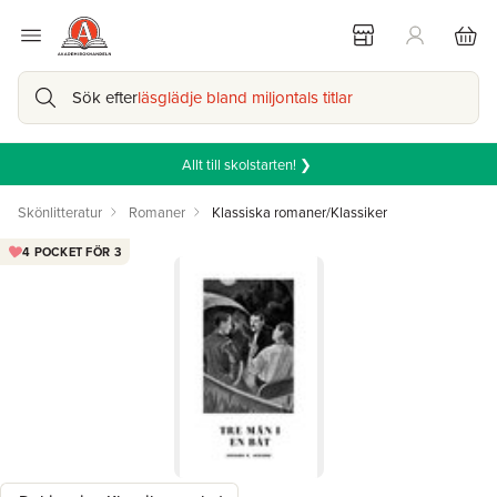
Sök efter
läsglädje bland miljontals titlar
Allt till skolstarten! ❯
Skönlitteratur
Romaner
Klassiska romaner/Klassiker
4 POCKET FÖR 3