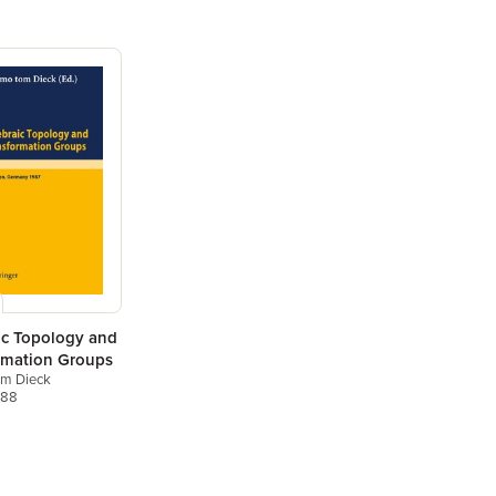
ic Topology and
rmation Groups
m Dieck
988