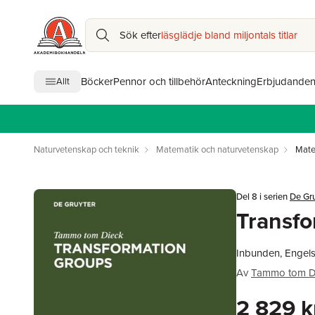
Sök efter
läsglädje bland miljontals titlar
Böcker
Pennor och tillbehör
Anteckning
Erbjudande
Allt
Naturvetenskap och teknik
Matematik och naturvetenskap
Mate
Del 8 i serien
De Gru
Transfo
Inbunden, Engels
Av
Tammo tom D
2 829 k