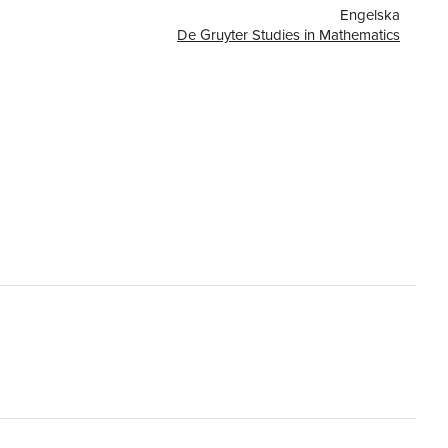
Engelska
De Gruyter Studies in Mathematics
or
322
87001
De Gruyter
9783110097450