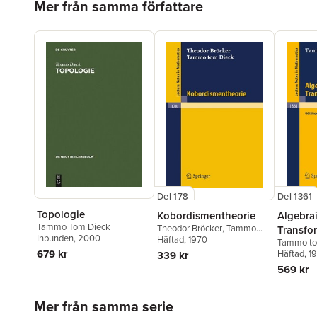
Mer från samma författare
Del 178
Del 1361
Topologie
Kobordismentheorie
Algebra
Tammo Tom Dieck
Theodor Bröcker
,
Tammo
Transfo
Inbunden
, 2000
tom Dieck
Häftad
, 1970
Tammo to
679 kr
Häftad
, 1
339 kr
569 kr
Hoppa över listan
Mer från samma serie