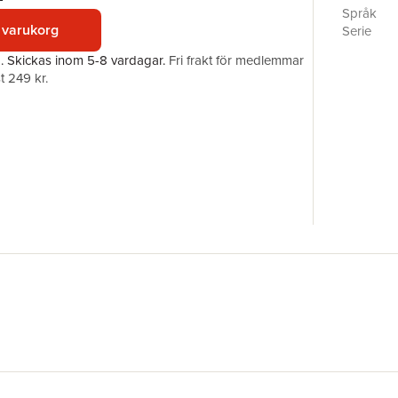
Språk
 varukorg
Serie
Antal sid
a.
Skickas
inom 5-8 vardagar
.
Fri frakt för medlemmar
Upplaga
t 249 kr.
Förlag
ISBN