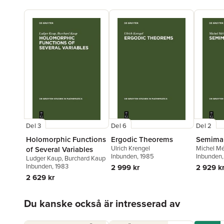
Del 3
Del 6
Del 2
Holomorphic Functions
Ergodic Theorems
Semimar
Ulrich Krengel
Michel Mé
of Several Variables
Inbunden
, 1985
Inbunden
Ludger Kaup
,
Burchard Kaup
Inbunden
, 1983
2 999 kr
2 929 k
2 629 kr
Hoppa över listan
Du kanske också är intresserad av