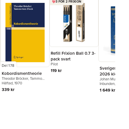
3 FÖR 2 FRIXION
Refill Frixion Ball 0.7 3-
pack svart
Pilot
Del 178
Sveriges Rikes
119 kr
Kobordismentheorie
2026 klotband
Theodor Bröcker
,
Tammo
Johan Munck
tom Dieck
Häftad
, 1970
Inbunden
, 2026
339 kr
1 649 kr