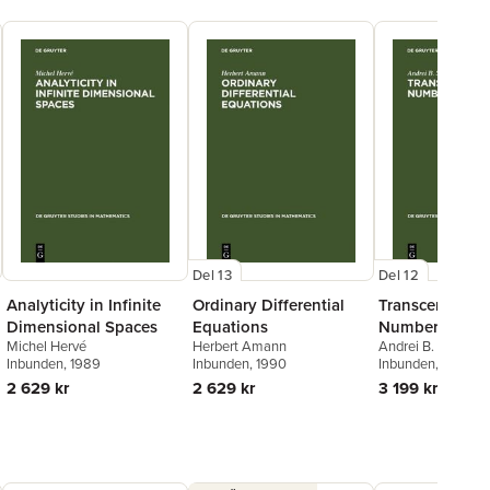
Del 13
Del 12
Analyticity in Infinite
Ordinary Differential
Transcendenta
Dimensional Spaces
Equations
Numbers
Michel Hervé
Herbert Amann
Andrei B. Shidlovs
Inbunden
, 1989
Inbunden
, 1990
Inbunden
, 1989
2 629 kr
2 629 kr
3 199 kr