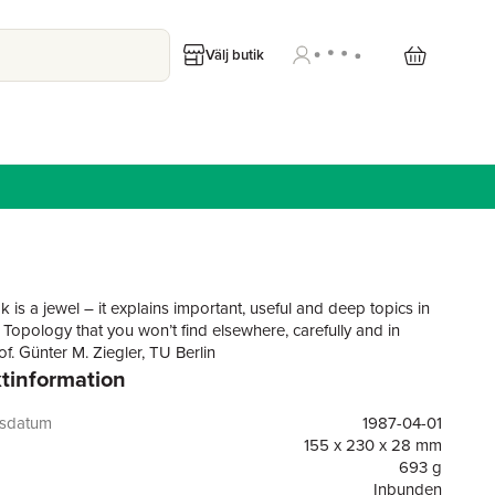
Välj butik
 is a jewel – it explains important, useful and deep topics in
 Topology that you won’t find elsewhere, carefully and in
rof. Günter M. Ziegler, TU Berlin
tinformation
gsdatum
1987-04-01
155 x 230 x 28 mm
693 g
Inbunden