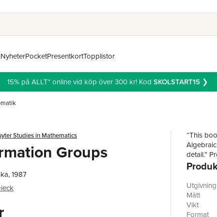
n
Nyheter
Pocket
Presentkort
Topplistor
15% på ALLT* online vid köp över 300 kr! Kod
SKOLSTART15
❯
matik
“This book
yter Studies in Mathematics
Algebraic
rmation Groups
detail.” P
Produk
ka, 1987
Utgivnin
ieck
Mått
Vikt
r
Format