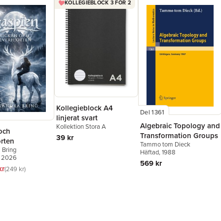
KOLLEGIEBLOCK 3 FÖR 2
Kollegieblock A4
Del 1361
linjerat svart
Algebraic Topology and
Kollektion Stora A
och
Transformation Groups
39 kr
orten
Tammo tom Dieck
 Bring
Häftad
, 1988
, 2026
569 kr
kr
249 kr