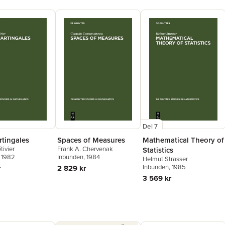
Del 7
tingales
Spaces of Measures
Mathematical Theory of
tivier
Frank A. Chervenak
Statistics
, 1982
Inbunden
, 1984
Helmut Strasser
Inbunden
, 1985
r
2 829 kr
3 569 kr