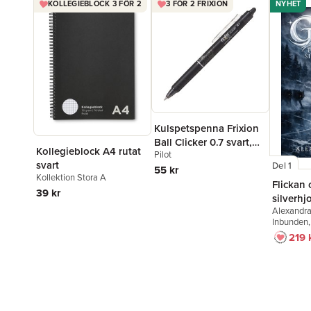
KOLLEGIEBLOCK 3 FÖR 2
3 FÖR 2 FRIXION
NYHET
Kulspetspenna Frixion
Ball Clicker 0.7 svart,
Kollegieblock A4 rutat
Pilot
raderbar
svart
Del 1
55 kr
Kollektion Stora A
Flickan 
39 kr
silverhj
Alexandra
Inbunden
219 