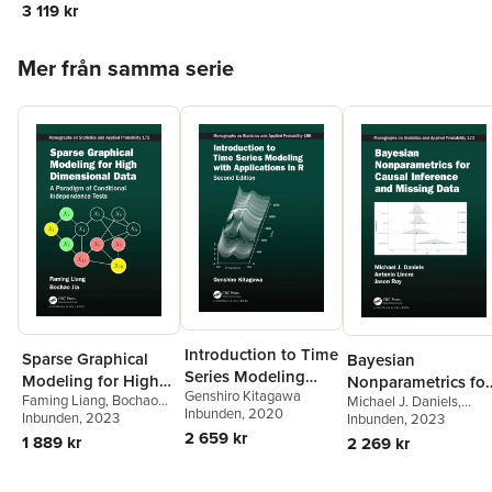
A. Stefanski
,
Ciprian M.
3 119 kr
Crainiceanu
Hoppa över listan
Mer från samma serie
Introduction to Time
Sparse Graphical
Bayesian
Series Modeling
Modeling for High
Nonparametrics for
Genshiro Kitagawa
with Applications in
Faming Liang
,
Bochao
Michael J. Daniels
,
Dimensional Data
Causal Inference
Inbunden
, 2020
Jia
Inbunden
, 2023
R
Antonio Linero
Inbunden
, 2023
,
Jason
and Missing Data
2 659 kr
Roy
1 889 kr
2 269 kr
Hoppa över listan