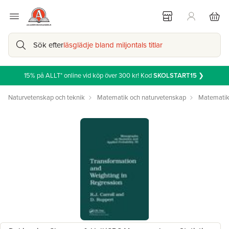
Sök efter
läsglädje bland miljontals titlar
15% på ALLT* online vid köp över 300 kr! Kod
SKOLSTART15
❯
Naturvetenskap och teknik
Matematik och naturvetenskap
Matemati