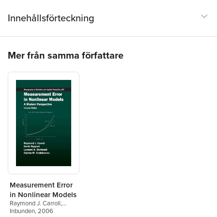
Innehållsförteckning
Hoppa över listan
Mer från samma författare
Measurement Error
in Nonlinear Models
Raymond J. Carroll
,
David Ruppert
Inbunden
, 2006
,
Leonard