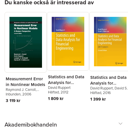
Du kanske också är intresserad av
Statistics and Data
Statistics and Data
Measurement Error
Analysis for
Analysis for
in Nonlinear Models
David Ruppert
Financial
David Ruppert
,
David S.
Financial
Raymond J. Carroll
,
Häftad
, 2012
Matteson
Häftad
, 2016
Engineering
Engineering
David Ruppert
Inbunden
, 2006
,
Leonard
1 809 kr
1 399 kr
A. Stefanski
,
Ciprian M.
3 119 kr
Crainiceanu
Akademibokhandeln