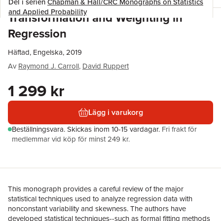
Del i serien
Chapman & Hall/CRC Monographs on Statistics
and Applied Probability
Transformation and Weighting in
Regression
Häftad, Engelska, 2019
Av
Raymond J. Carroll
,
David Ruppert
1 299 kr
Lägg i varukorg
Beställningsvara.
Skickas
inom 10-15 vardagar
.
Fri frakt för
medlemmar vid köp för minst 249 kr.
This monograph provides a careful review of the major
statistical techniques used to analyze regression data with
nonconstant variability and skewness. The authors have
developed statistical techniques--such as formal fitting methods