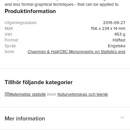
and less formal graphical techniques-- that can be applied to
Produktinformation
many problems across a range of disciplines, including
pharmacokinetics, econometrics, biochemical assays, and
fisheries research.While the main focus of the book in on data
Utgivningsdatum
2019-09-27
transformation and weighting, it also draws upon ideas from
Mått
156 x 234 x 14 mm
diverse fields such as influence diagnostics, robustness,
Vikt
453 g
bootstrapping, nonparametric data smoothing, quasi-likelihood
Format
Häftad
methods, errors-in-variables, and random coefficients. The
Språk
Engelska
authors discuss the computation of estimates and give
Serie
Chapman & Hall/CRC Monographs on Statistics and
numerous examples using real data. The book also includes an
Applied Probability
extensive treatment of estimating variance functions in
Antal sidor
264
regression.
Förlag
Taylor & Francis Ltd
ISBN
9780367403379
Tillhör följande kategorier
Matematisk statistik
inom
Naturvetenskap och teknik
Mer information