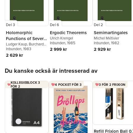
Del 3
Del 6
Del 2
Holomorphic
Ergodic Theorems
Semimartingales
Functions of Several
Ulrich Krengel
Michel Métivier
Inbunden
, 1985
Inbunden
, 1982
Variables
Ludger Kaup
,
Burchard
Kaup
Inbunden
, 1983
2 999 kr
2 929 kr
2 629 kr
Hoppa över listan
Du kanske också är intresserad av
KOLLEGIEBLOCK 3
4 POCKET FÖR 3
3 FÖR 2 FRIXION
FÖR 2
Refill Frixion Ball 0.