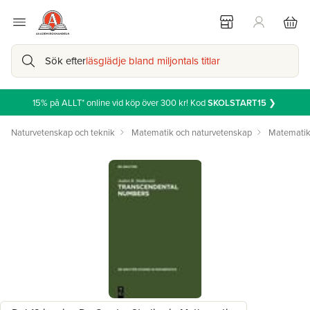
Sök efter
läsglädje bland miljontals titlar
15% på ALLT* online vid köp över 300 kr! Kod
SKOLSTART15
❯
Naturvetenskap och teknik
Matematik och naturvetenskap
Matemati