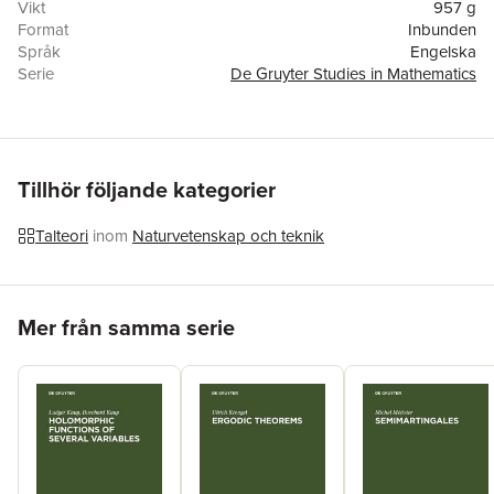
Vikt
957 g
Format
Inbunden
Språk
Engelska
Serie
De Gruyter Studies in Mathematics
Antal sidor
485
Upplaga
89001
Förlag
De Gruyter
ISBN
9783110115680
Översättare
Neal Koblitz
Tillhör följande kategorier
Talteori
inom
Naturvetenskap och teknik
Hoppa över listan
Mer från samma serie