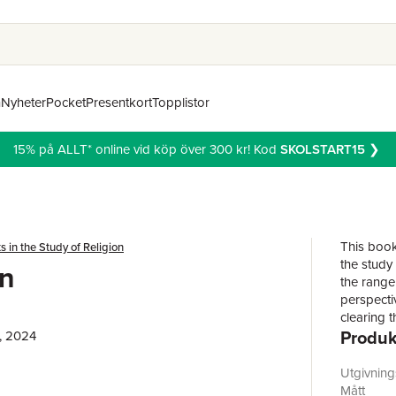
n
Nyheter
Pocket
Presentkort
Topplistor
15% på ALLT* online vid köp över 300 kr! Kod
SKOLSTART15
❯
This book
 in the Study of Religion
the study 
on
the range 
perspecti
clearing t
Produk
the “inven
, 2024
synonym fo
works, ra
Utgivnin
(1956), E
Mått