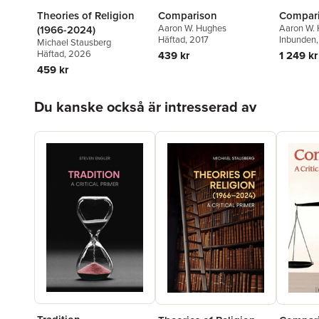
Theories of Religion
Comparison
Compar
Aaron W. Hughes
Aaron W.
(1966-2024)
Häftad
, 2017
Inbunden
Michael Stausberg
Häftad
, 2026
439 kr
1 249 kr
459 kr
Hoppa över listan
Du kanske också är intresserad av