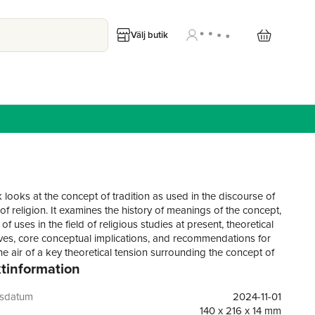
Välj butik
 looks at the concept of tradition as used in the discourse of
of religion. It examines the history of meanings of the concept,
of uses in the field of religious studies at present, theoretical
ves, core conceptual implications, and recommendations for
he air of a key theoretical tension surrounding the concept of
tinformation
tion of tradition.”It problematizes the use of ‘tradition’ as a
r ‘religion.’ It engages critically with important theoretical
nging from Robert Redfield’s Peasant Society and Culture
gsdatum
2024-11-01
dward Shils’ Tradition (1981) and Hobsbawm/Ranger’s The
140 x 216 x 14 mm