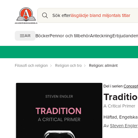
Sök efter
läsglädje bland miljontals titlar
Böcker
Pennor och tillbehör
Anteckning
Erbjudande
Allt
Filosofi och religion
Religion och tro
Religion: allmänt
Del i serien
Concepts
Traditi
A Critical Primer
Häftad, Engelska
Av
Steven Engler