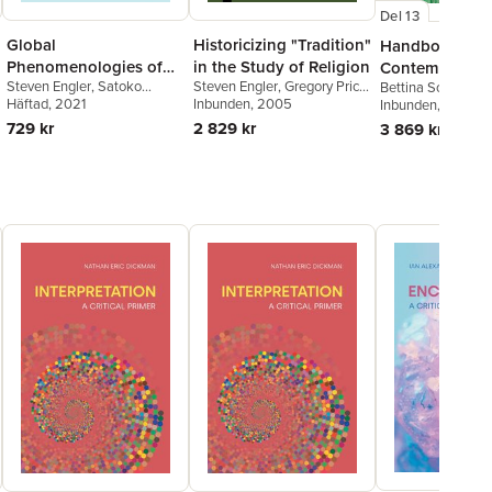
Del 13
Global
Historicizing "Tradition"
Handbook of
Phenomenologies of
in the Study of Religion
Contemporary
Steven Engler
,
Satoko
Steven Engler
,
Gregory Price
Bettina Schmidt
,
S
Religion
Religions in Br
Fujiwara
Häftad
, 2021
,
David Thurfjell
,
Grieve
Inbunden
, 2005
Engler
Inbunden
, 2016
Steven Engler
729 kr
2 829 kr
3 869 kr