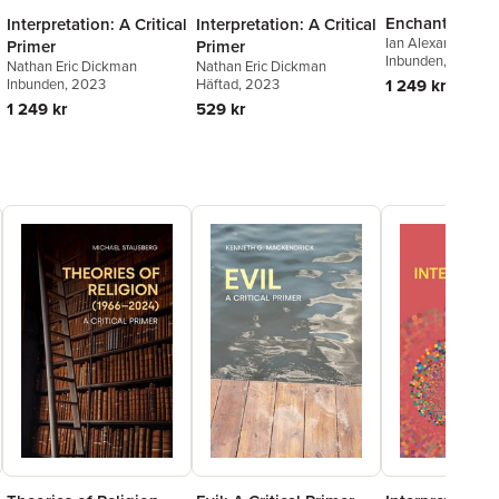
Enchantment
Interpretation: A Critical
Interpretation: A Critical
Ian Alexander Cut
Primer
Primer
Inbunden
, 2024
Nathan Eric Dickman
Nathan Eric Dickman
Inbunden
, 2023
Häftad
, 2023
1 249 kr
1 249 kr
529 kr