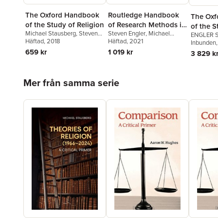
Routledge Handbook
The Oxford Handbook
The Oxf
of Research Methods in
of the Study of Religion
of the S
Steven Engler
,
Michael
Michael Stausberg
,
Steven
the Study of Religion
ENGLER 
Stausberg
Häftad
, 2021
Engler
Häftad
, 2018
Michael S
Inbunden
Engler
1 019 kr
659 kr
3 829 k
Hoppa över listan
Mer från samma serie