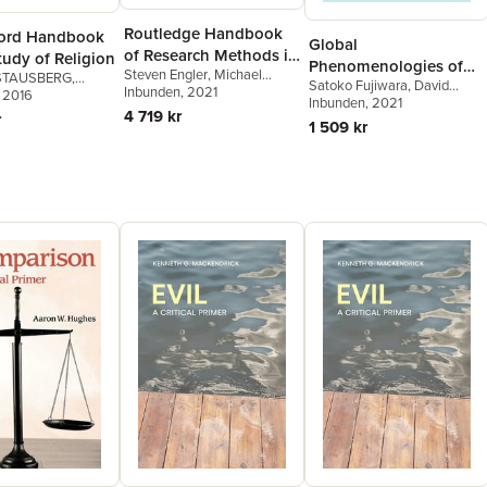
Routledge Handbook
ord Handbook
Global
of Research Methods in
tudy of Religion
Phenomenologies of
Steven Engler
,
Michael
the Study of Religion
STAUSBERG
,
Satoko Fujiwara
,
David
Religion
Stausberg
Inbunden
, 2021
tausberg
, 2016
,
Steven
Thurfjell
Inbunden
,
Steven Engler
, 2021
4 719 kr
r
1 509 kr