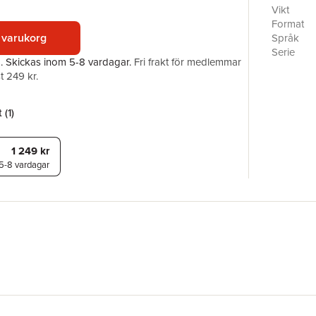
Invention
Vikt
Religious
Format
(2004). It
 varukorg
Språk
this categ
Serie
a.
Skickas
inom 5-8 vardagar
.
Fri frakt för medlemmar
are illust
Antal sid
t 249 kr.
Catholic, 
Förlag
Buddhism,
ISBN
esoteric s
 (
1
)
1 249 kr
5-8 vardagar