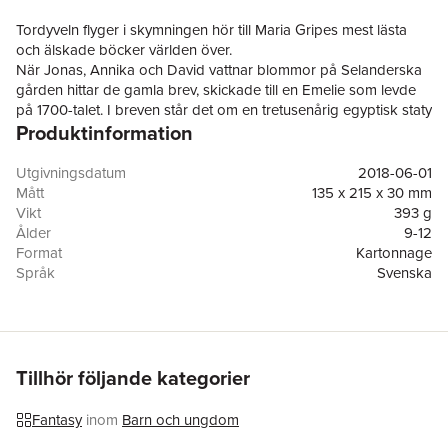
Tordyveln flyger i skymningen hör till Maria Gripes mest lästa
och älskade böcker världen över.
När Jonas, Annika och David vattnar blommor på Selanderska
gården hittar de gamla brev, skickade till en Emelie som levde
på 1700-talet. I breven står det om en tretusenårig egyptisk staty
Produktinformation
i Ringaryd, där de bor. Finns den kvar, och i så fall var? Från en
inspelning på ett av Jonas band hörs viskningar som leder dem
närmare statyn. Andra märkliga saker sker, som att de blir
Utgivningsdatum
2018-06-01
uppringda av en gammal dam som vill spela schack i telefon,
Mått
135 x 215 x 30 mm
vem är hon? Och har den märkliga blomman ett eget liv?
Vikt
393 g
Vad är det som påverkar historiens gång? Slumpen, viljan eller
Ålder
9-12
något annat? Det här är den fantastiska berättelsen om några
Format
Kartonnage
ungdomar i Ringaryd i Småland. Och om hur två till synes
Språk
Svenska
tillfälliga händelser gör att saker i det förflutna rullas upp på nytt
Läsålder
9-12
och slutligen avslöjas.
Antal sidor
376
Tordyveln flyger i skymningen hör till Maria Gripes mest lästa
Förlag
Bonnier Carlsen
och älskade böcker världen över. Den efterfrågas ständigt,
Medarbetare
Lena Thunell
varför vi nu ger ut denna klassiker med originalomslaget på nytt.
ISBN
9789178031351
Tillhör följande kategorier
Miljömärkning
FSC
Utmärkelser
Astrid Lindgren-priset
Fantasy
inom
Barn och ungdom