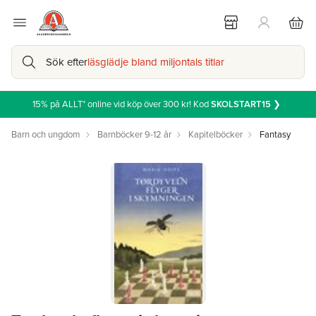
Sök efter
läsglädje bland miljontals titlar
15% på ALLT* online vid köp över 300 kr! Kod
SKOLSTART15
❯
Barn och ungdom
Barnböcker 9-12 år
Kapitelböcker
Fantasy