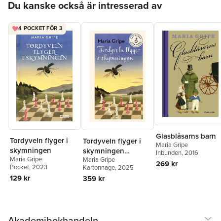
Du kanske också är intresserad av
4 POCKET FÖR 3
Glasblåsarns barn
Tordyveln flyger i
Tordyveln flyger i
Maria Gripe
skymningen
skymningen
Inbunden
, 2016
Maria Gripe
Maria Gripe
(lättläst)
269 kr
Pocket
, 2023
Kartonnage
, 2025
129 kr
359 kr
Akademibokhandeln