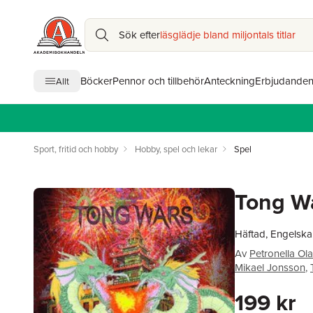
Sök efter
läsglädje bland miljontals titlar
Böcker
Pennor och tillbehör
Anteckning
Erbjudande
Allt
Sport, fritid och hobby
Hobby, spel och lekar
Spel
Tong W
Häftad, Engelska
Av
Petronella Ol
Mikael Jonsson
,
199 kr