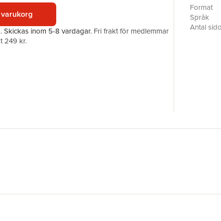
Format
 varukorg
Språk
Antal sid
a.
Skickas
inom 5-8 vardagar
.
Fri frakt för medlemmar
Upplaga
t 249 kr.
Förlag
ISBN