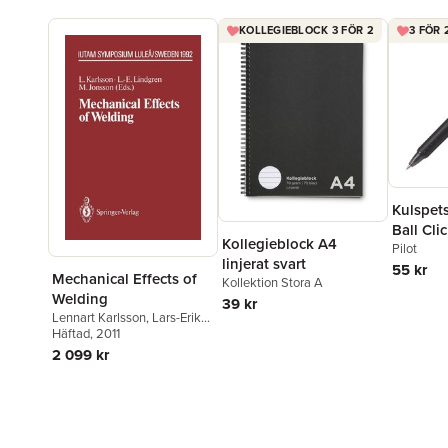
KOLLEGIEBLOCK 3 FÖR 2
3 FÖR 
Kulspet
Ball Clic
Kollegieblock A4
raderba
Pilot
linjerat svart
55 kr
Mechanical Effects of
Kollektion Stora A
Welding
39 kr
Lennart Karlsson
,
Lars-Erik
Lindgren
Häftad
, 2011
,
Mikael Jonsson
2 099 kr