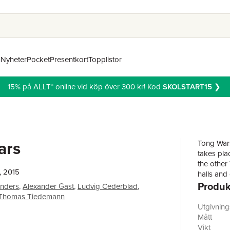
n
Nyheter
Pocket
Presentkort
Topplistor
15% på ALLT* online vid köp över 300 kr! Kod
SKOLSTART15
❯
ars
Tong Wars
takes pla
the other 
, 2015
halls and 
Produk
anders
,
Alexander Gast
,
Ludvig Cederblad
,
Thomas Tiedemann
Utgivnin
Mått
Vikt