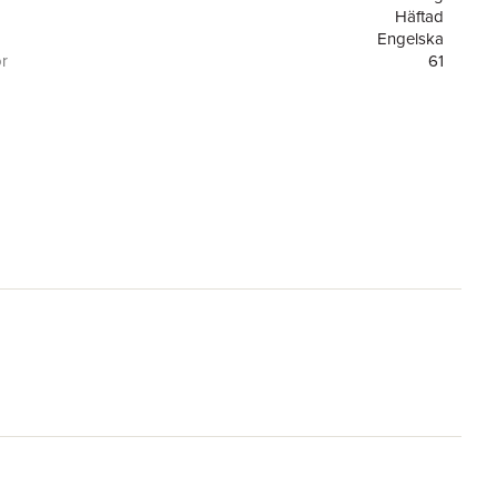
Häftad
Engelska
or
61
1
Södertörns högskola Medieteknik
9789176096765