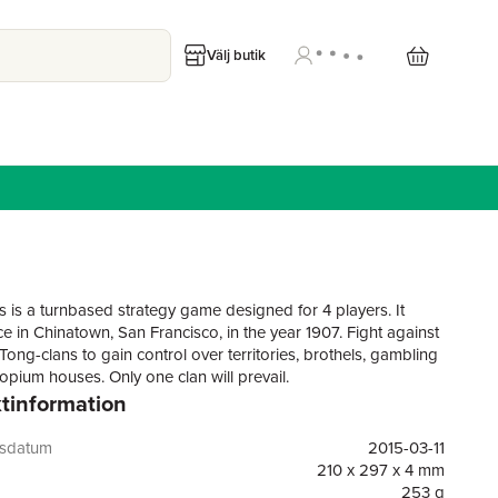
Välj butik
 is a turnbased strategy game designed for 4 players. It
ce in Chinatown, San Francisco, in the year 1907. Fight against
Tong-clans to gain control over territories, brothels, gambling
opium houses. Only one clan will prevail.
tinformation
gsdatum
2015-03-11
210 x 297 x 4 mm
253 g