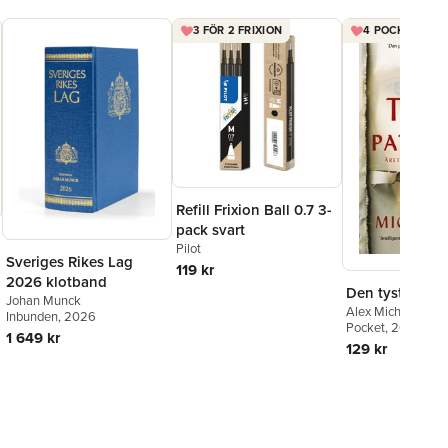
3 FÖR 2 FRIXION
4 POCKET FÖR 
Refill Frixion Ball 0.7 3-
pack svart
Pilot
Sveriges Rikes Lag
119 kr
2026 klotband
Den tysta pati
Johan Munck
Alex Michaelides
Inbunden
, 2026
Pocket
, 2020
1 649 kr
129 kr