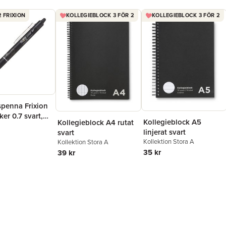
2 FRIXION
KOLLEGIEBLOCK 3 FÖR 2
KOLLEGIEBLOCK 3 FÖR 2
spenna Frixion
ker 0.7 svart,
Kollegieblock A5
Kollegieblock A4 rutat
r
linjerat svart
svart
Kollektion Stora A
Kollektion Stora A
35 kr
39 kr