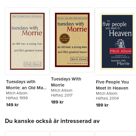
Tuesdays With
Tuesdays with
Five People You
Morrie
Morrie: an Old Man,
Meet In Heaven
Mitch Albom
Mitch Albom
a Young Man, and
Mitch Albom
Häftad
, 2017
Häftad
, 1999
Häftad
, 2004
Life's Greatest
189 kr
149 kr
189 kr
Lesson
Hoppa över listan
Du kanske också är intresserad av