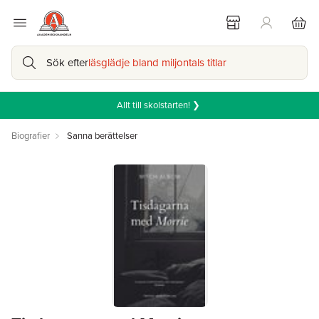
Sök efter
läsglädje bland miljontals titlar
Allt till skolstarten! ❯
Biografier
Sanna berättelser