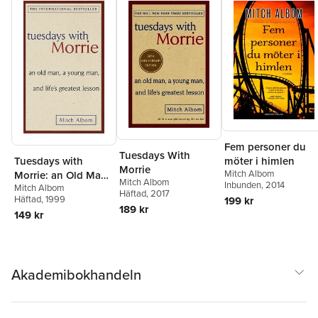
Fem personer du
Tuesdays With
Tuesdays with
möter i himlen
Morrie
Mitch Albom
Morrie: an Old Man,
Mitch Albom
Inbunden
, 2014
Mitch Albom
a Young Man, and
Häftad
, 2017
Häftad
, 1999
199 kr
Life's Greatest
189 kr
149 kr
Lesson
Akademibokhandeln