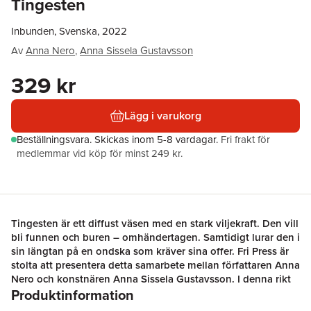
Tingesten
Inbunden, Svenska, 2022
Av
Anna Nero
,
Anna Sissela Gustavsson
329 kr
Lägg i varukorg
Beställningsvara.
Skickas
inom 5-8 vardagar
.
Fri frakt för
medlemmar vid köp för minst 249 kr.
Tingesten är ett diffust väsen med en stark viljekraft. Den vill
bli funnen och buren – omhändertagen. Samtidigt lurar den i
sin längtan på en ondska som kräver sina offer. Fri Press är
stolta att presentera detta samarbete mellan författaren Anna
Nero och konstnären Anna Sissela Gustavsson. I denna rikt
Produktinformation
illustrerade bok för de en inlevelsefull dialog i ord och bild.