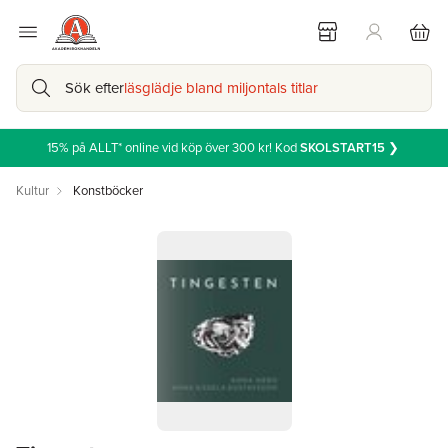
Sök efter
läsglädje bland miljontals titlar
15% på ALLT* online vid köp över 300 kr! Kod
SKOLSTART15
❯
Kultur
Konstböcker