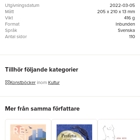
Ytor, material och drömska objekt varvas med djupa känslor,
Utgivningsdatum
2022-03-05
mörker och längtan. Trots det surrealistiska kryper Tingesten
Mått
205 x 210 x 13 mm
väldigt nära och frestelsen att tolka ord och bild – och deras
Vikt
416 g
ömsesidiga förhållande – blir omöjlig att motstå.
Format
Inbunden
Språk
Svenska
Läs mer på www.fripress.se
Antal sidor
110
Upplaga
1
Förlag
Fri Press Fridens höjd
ISBN
9789188765697
Miljömärkning
FSC
Tillhör följande kategorier
Konstböcker
inom
Kultur
Hoppa över listan
Mer från samma författare