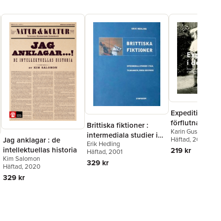
Expeditioner i 
förflutna : etn
Brittiska fiktioner :
Karin Gustavsson
fältarbeten oc
intermediala studier i
Jag anklagar : de
Häftad
, 2014
försvinnande
Erik Hedling
film, TV, dramatik,
intellektuellas historia
219 kr
Häftad
, 2001
allmogekultur
prosa och
Kim Salomon
1900-talets bö
329 kr
Häftad
, 2020
329 kr