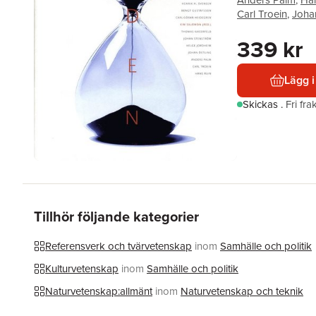
Anders Palm
,
Han
Carl Troein
,
Joha
339 kr
Lägg i
Skickas
.
Fri fr
Tillhör följande kategorier
Referensverk och tvärvetenskap
inom
Samhälle och politik
Kulturvetenskap
inom
Samhälle och politik
Naturvetenskap:allmänt
inom
Naturvetenskap och teknik