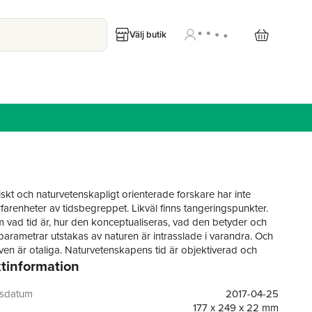
Välj butik
skt och naturvetenskapligt orienterade forskare har inte
arenheter av tidsbegreppet. Likväl finns tangeringspunkter.
 vad tid är, hur den konceptualiseras, vad den betyder och
parametrar utstakas av naturen är intrasslade i varandra. Och
ven är otaliga. Naturvetenskapens tid är objektiverad och
tinformation
gad, medan litteraturen också fångar den tid vi som människor
ver i. Mekaniskt mätt tid är endimensionell och objektiv medan
id är mångdimensionell och subjektiv, samtidigt som
gsdatum
2017-04-25
s fysiologiska dimension genomsyrar våra sociala liv. I alla
177 x 249 x 22 mm