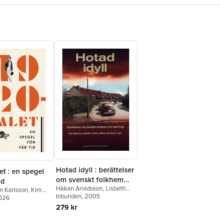
Hotad idyll : berättelser
et : en spegel
om svenskt folkhem
id
Håkan Arvidsson
,
Lisbeth
och kallt krig
n Karlsson
,
Kim
Larsson
Inbunden
,
Kim Salomon
, 2005
,
2026
Marie Cronqvist
,
Agneta
279 kr
Edman
,
Sara Kärrholm
,
Lotta
Johansson
,
Lena Malmberg
,