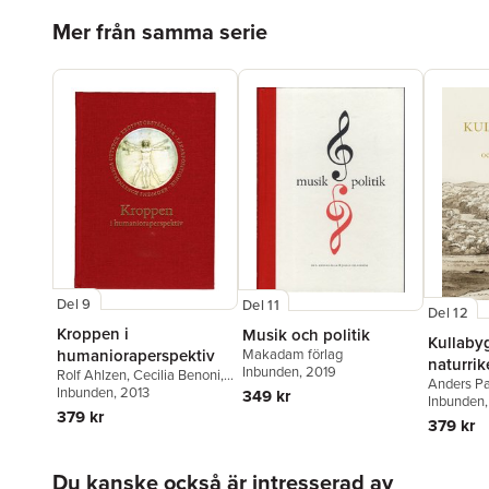
Hoppa över listan
Mer från samma serie
Del 9
Del 11
Del 12
Kroppen i
Musik och politik
Kullaby
Makadam förlag
humanioraperspektiv
naturri
Inbunden
, 2019
Rolf Ahlzen
,
Cecilia Benoni
,
Anders P
kulturtr
Katarina Bernhardsson
Inbunden
, 2013
,
Nils
349 kr
Stenströ
Inbunden
Danielsen
,
Pia Dellson
,
379 kr
379 kr
Martine Cardel Gertsen
,
Erik
Hedling
,
Göran Lundborg
,
Anders Palm
,
Christer
Hoppa över listan
Du kanske också är intresserad av
Petersson
,
Margareta