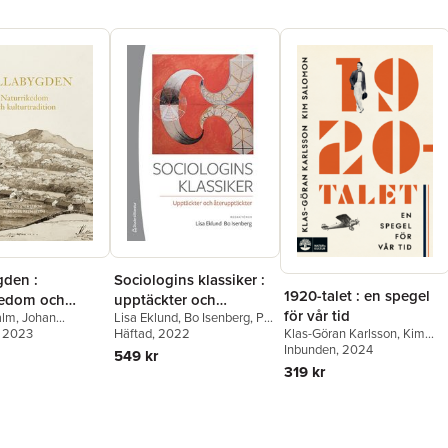
gden :
Sociologins klassiker :
1920-talet : en spegel
kedom och
upptäckter och
för vår tid
alm
,
Johan
Lisa Eklund
,
Bo Isenberg
,
Per
adition
återupptäckter
m
, 2023
Klas-Göran Karlsson
,
Kim
Becker
Häftad
, 2022
,
Kalle Berggren
,
Salomon
Inbunden
, 2024
Micael Björk
,
Christofer
549 kr
Edling
,
Hedvig Ekerwald
,
319 kr
Emma Engdahl
,
Johanna
Esseveld
,
Ron Eyerman
,
Colm Flaherty
,
Johan Fornäs
,
Carl-Göran Heidegren
,
Antoinette Hetzler
,
Kerstin