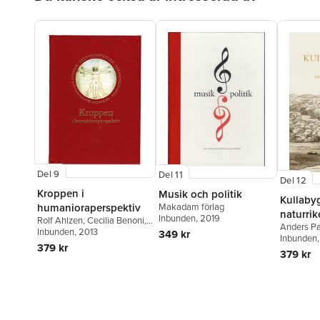
Petersson
,
Astrid Seeberg
,
Ola Sigurdson
,
Johan
Stenström
,
Fredrik
Svenaeus
,
Fredrik Ullén
,
Torsten Weimarck
,
Jonatan
Wistrand
Del 9
Del 11
Del 12
Kroppen i
Musik och politik
Kullaby
Makadam förlag
humanioraperspektiv
naturri
Inbunden
, 2019
Rolf Ahlzen
,
Cecilia Benoni
,
Anders P
kulturtr
Katarina Bernhardsson
Inbunden
, 2013
,
Nils
349 kr
Stenströ
Inbunden
Danielsen
,
Pia Dellson
,
379 kr
379 kr
Martine Cardel Gertsen
,
Erik
Hedling
,
Göran Lundborg
,
Anders Palm
,
Christer
Petersson
,
Margareta
Petersson
,
Astrid Seeberg
,
Ola Sigurdson
,
Johan