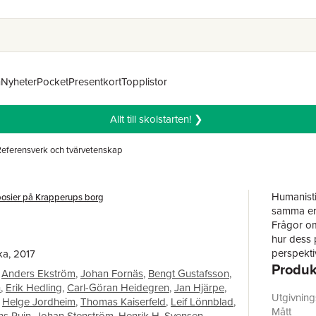
n
Nyheter
Pocket
Presentkort
Topplistor
Allt till skolstarten! ❯
eferensverk och tvärvetenskap
Humanisti
osier på Krapperups borg
samma erf
Frågor om
hur dess 
perspekti
ka, 2017
Produk
förrumsli
Anders Ekström
,
Johan Fornäs
,
Bengt Gustafsson
,
är och le
n
,
Erik Hedling
,
Carl-Göran Heidegren
,
Jan Hjärpe
,
upplevd t
Utgivnin
Helge Jordheim
,
Thomas Kaiserfeld
,
Leif Lönnblad
,
livscykeln
Mått