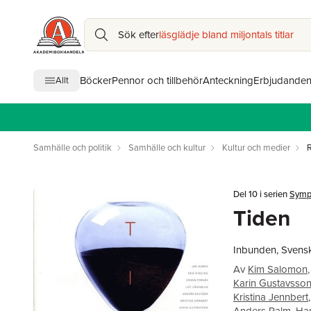
Sök efter
läsglädje bland miljontals titlar
Böcker
Pennor och tillbehör
Anteckning
Erbjudande
Allt
Samhälle och politik
Samhälle och kultur
Kultur och medier
R
Del 10 i serien
Symp
Tiden
Inbunden, Svens
Av
Kim Salomon
,
Karin Gustavsso
Kristina Jennbert
,