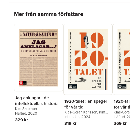
Hoppa över listan
Mer från samma författare
Jag anklagar : de
1920-talet : en spegel
1920-tal
intellektuellas historia
för vår tid
för vår t
Kim Salomon
Klas-Göran Karlsson
,
Kim
Klas-Göra
Häftad
, 2020
Salomon
Inbunden
, 2024
Salomon
Häftad
, 
329 kr
319 kr
369 kr