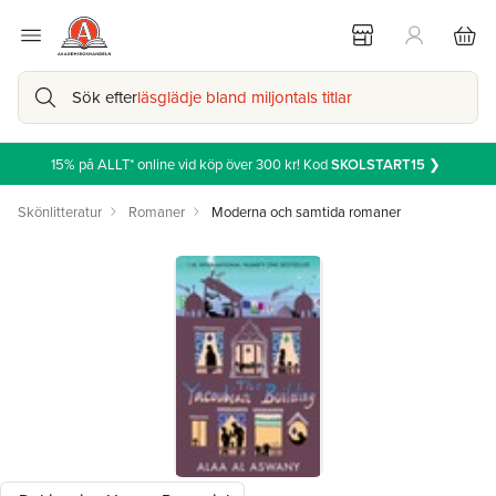
Sök efter
läsglädje bland miljontals titlar
15% på ALLT* online vid köp över 300 kr! Kod
SKOLSTART15
❯
Skönlitteratur
Romaner
Moderna och samtida romaner