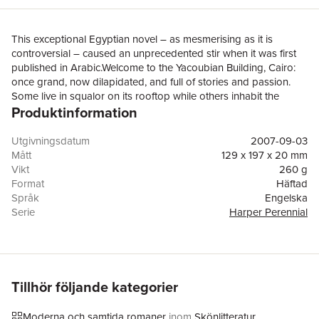
This exceptional Egyptian novel – as mesmerising as it is
controversial – caused an unprecedented stir when it was first
published in Arabic.Welcome to the Yacoubian Building, Cairo:
once grand, now dilapidated, and full of stories and passion.
Some live in squalor on its rooftop while others inhabit the
Produktinformation
faded glory of its apartments and offices. Within these walls
religious fervour jostles with promiscuity; bribery with bliss;
modern life with ancient culture. At ground level, Taha, the
Utgivningsdatum
2007-09-03
doorman’s son, harbours career aspirations and romantic
Mått
129 x 197 x 20 mm
dreams – but when these are dashed by unyielding corruption,
Vikt
260 g
hope turns to bitterness, with devastating consequences.Alaa Al
Format
Häftad
Aswany’s superb novel about Egypt’s many contradictions is at
Språk
Engelska
once an impassioned celebration and a ruthless dissection of a
Serie
Harper Perennial
society dominated by dishonesty.
Antal sidor
256
Förlag
HarperCollins Publishers
ISBN
9780007243624
Miljömärkning
Produced using independently certified paper to
ensure responsible forestry management.
Tillhör följande kategorier
(Certification is by FSC, PEFC or SFI.) Produced in
the UK using 100% renewable electricity.
Moderna och samtida romaner
inom
Skönlitteratur