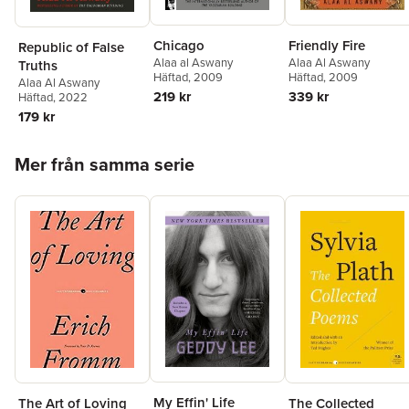
Friendly Fire
Chicago
Republic of False
Alaa Al Aswany
Alaa al Aswany
Truths
Häftad
, 2009
Häftad
, 2009
Alaa Al Aswany
339 kr
219 kr
Häftad
, 2022
179 kr
Hoppa över listan
Mer från samma serie
My Effin' Life
The Art of Loving
The Collected