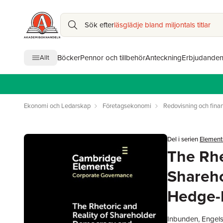
Sök efter
läsglädje bland miljontals titlar
Böcker
Pennor och tillbehör
Anteckning
Erbjudande
Allt
Ekonomi och Ledarskap
Företagsekonomi
Redovisning och finan
Del i serien
Element
The Rhe
Shareh
Hedge-
Inbunden, Engel