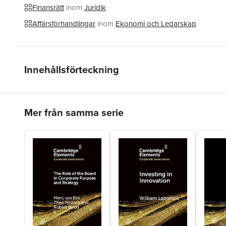
Finansrätt
inom
Juridik
Affärsförhandlingar
inom
Ekonomi och Ledarskap
Innehållsförteckning
Hoppa över listan
Mer från samma serie