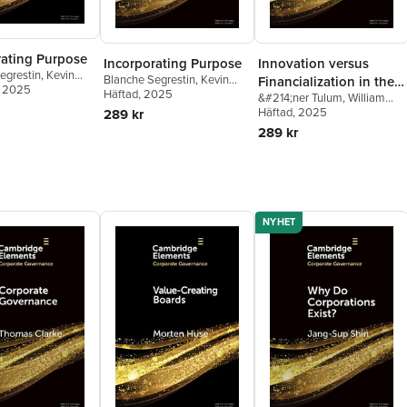
rating Purpose
Incorporating Purpose
Innovation versus
egrestin
,
Kevin
Blanche Segrestin
,
Kevin
Financialization in the
Armand Hatchuel
, 2025
Levillain
Häftad
, 2025
,
Armand Hatchuel
&#214;ner Tulum
,
William
US Pharmaceutical
Lazonick
Häftad
, 2025
289 kr
Industry
289 kr
NYHET