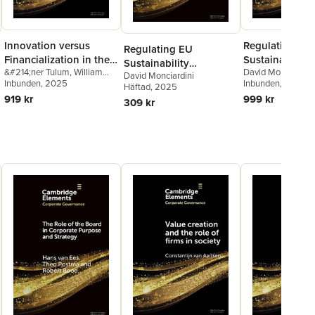
Innovation versus
Regulating EU
Regulating EU
Financialization in the
Sustainability
Sustainability
&#214;ner Tulum
,
William
David Monciardini
US Pharmaceutical
Reporting
David Monciardini
Reporting
Lazonick
Inbunden
, 2025
Inbunden
, 2025
Häftad
, 2025
Industry
919 kr
999 kr
309 kr