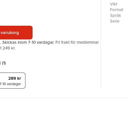
This Elem
Vikt
fund acti
Format
argues th
Språk
of corpora
Serie
their own 
Antal sid
proxy-vo
 varukorg
Förlag
ISBN
a.
Skickas
inom 7-10 vardagar
.
Fri frakt för medlemmar
t 249 kr.
 (
1
)
289 kr
7-10 vardagar