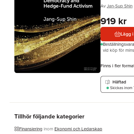
Av
Jan-Sup Shin
919 kr
Lägg i
Beställningsvar
vid köp för mins
Finns i fler format
Häftad
Skickas
inom 
Tillhör följande kategorier
Finansiering
inom
Ekonomi och Ledarskap