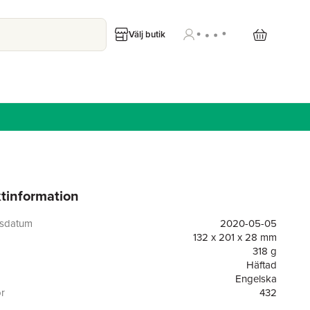
Välj butik
tinformation
gsdatum
2020-05-05
132 x 201 x 28 mm
318 g
Häftad
Engelska
or
432
Inkyard Press