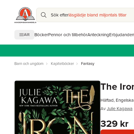
Sök efter
läsglädje bland miljontals titlar
Böcker
Pennor och tillbehör
Anteckning
Erbjudande
Allt
Barn och ungdom
Kapitelböcker
Fantasy
The Iro
Häftad, Engelska
Av
Julie Kagawa
329 kr