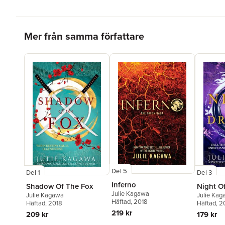
Hoppa över listan
Mer från samma författare
Del 5
Del 1
Del 3
Inferno
Shadow Of The Fox
Night O
Julie Kagawa
Julie Kagawa
Julie Ka
Häftad
, 2018
Häftad
, 2018
Häftad
, 
219 kr
209 kr
179 kr