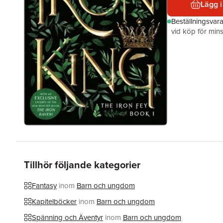
Lägg i
Beställningsvar
vid köp för mins
Tillhör följande kategorier
Fantasy
inom
Barn och ungdom
Kapitelböcker
inom
Barn och ungdom
Spänning och Äventyr
inom
Barn och ungdom