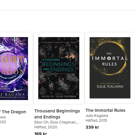
The Immortal Rules
Thousand Beginnings
f The Dragon
Julie Kagawa
and Endings
gawa
Häftad
, 2013
2020
Ellen Oh
,
Elsie Chapman
,
339 kr
Renée Ahdieh
Häftad
, 2020
,
Sona
Charaipotra
,
Preeti Chhibber
,
169 kr