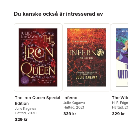
Hoppa över listan
Du kanske också är intresserad av
The Iron Queen Special
Inferno
The Wit
Julie Kagawa
H. E. Edg
Edition
Häftad
, 2021
Häftad
, 
Julie Kagawa
Häftad
, 2020
339 kr
329 kr
329 kr