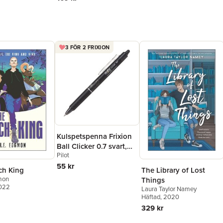
Roshani Chokshi
,
Aliette de
Bodard
,
Julie Kagawa
,
Melissa de la Cruz
,
Rahul
Kanakia
,
Lori M. Lee
,
E. C.
Myers
,
Cindy Pon
,
Aisha
Saeed
,
Shveta Thakrar
,
3 FÖR 2 FRIXION
Alyssa Wong
Kulspetspenna Frixion
Ball Clicker 0.7 svart,
Pilot
raderbar
55 kr
ch King
The Library of Lost
mon
Things
2022
Laura Taylor Namey
Häftad
, 2020
329 kr