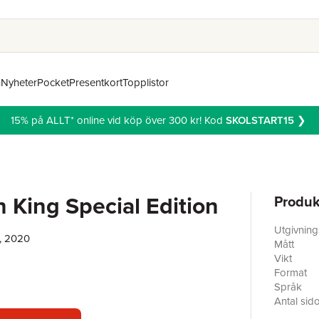
n
Nyheter
Pocket
Presentkort
Topplistor
15% på ALLT* online vid köp över 300 kr! Kod
SKOLSTART15
❯
n King Special Edition
Produk
Utgivnin
, 2020
Mått
Vikt
Format
Språk
Antal sid
Förlag