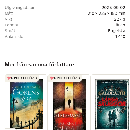
Utgivningsdatum
2025-09-02
Mått
210 x 235 x 150 mm
Vikt
227 g
Format
Häftad
Språk
Engelska
Antal sidor
1 440
Förlag
Mulholland Books
ISBN
9780316596947
Hoppa över listan
Mer från samma författare
4 POCKET FÖR 3
4 POCKET FÖR 3