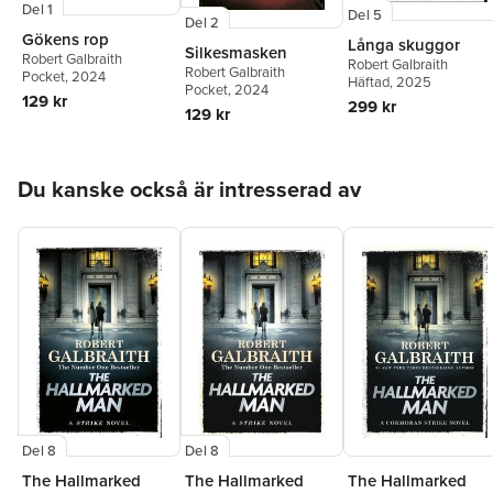
Del 1
Del 5
Del 2
Gökens rop
Långa skuggor
Silkesmasken
Robert Galbraith
Robert Galbraith
Robert Galbraith
Pocket
, 2024
Häftad
, 2025
Pocket
, 2024
129 kr
299 kr
129 kr
Hoppa över listan
Du kanske också är intresserad av
Del 8
Del 8
The Hallmarked
The Hallmarked
The Hallmarked