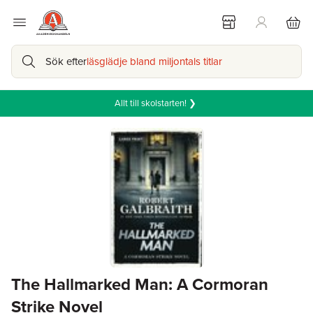
Sök efter
läsglädje bland miljontals titlar
Allt till skolstarten! ❯
The Hallmarked Man: A Cormoran
Strike Novel